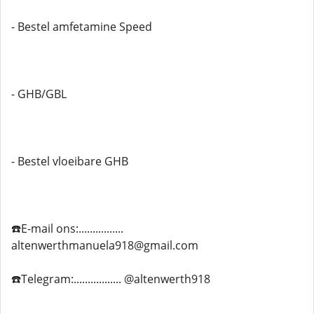
- Bestel amfetamine Speed
- GHB/GBL
- Bestel vloeibare GHB
☎️E-mail ons:................
altenwerthmanuela918@gmail.com
☎️Telegram:................. @altenwerth918