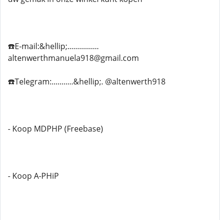
☎️E-mail:&hellip;................
altenwerthmanuela918@gmail.com
☎️Telegram:...........&hellip;. @altenwerth918
- Koop MDPHP (Freebase)
- Koop A-PHiP