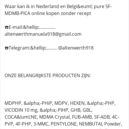
Waar kan ik in Nederland en Belgi&euml; pure 5F-
MDMB-PICA online kopen zonder recept
☎️E-mail:&hellip;..............
altenwerthmanuela918@gmail.com
☎️Telegram:&hellip;......... @altenwerth918
ONZE BELANGRIJKSTE PRODUCTEN ZIJN:
MDPHP, &alpha;-PHiP, MDPV, HEXEN, &alpha;-PHP,
VICODIN 10 mg, &alpha;-PIHP, GHB, GBL,
COCA&Iuml;NE, MDMA Crystal, FUB-AMB, 5F-ADB, 4C-
PVP, 4F-PHP, 3-MMC, PENTYLONE, NEMBUTAL Powder,