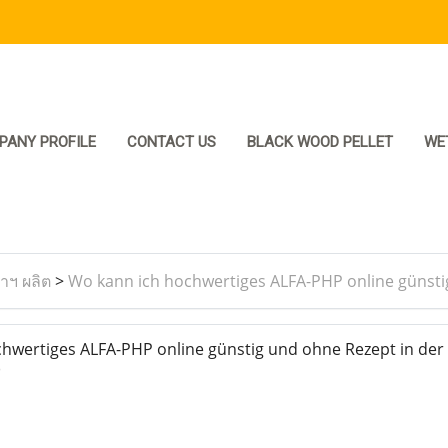
PANY PROFILE
CONTACT US
BLACK WOOD PELLET
WE
ราฯ ผลิต
>
Wo kann ich hochwertiges ALFA-PHP online günstig
wertiges ALFA-PHP online günstig und ohne Rezept in der
)