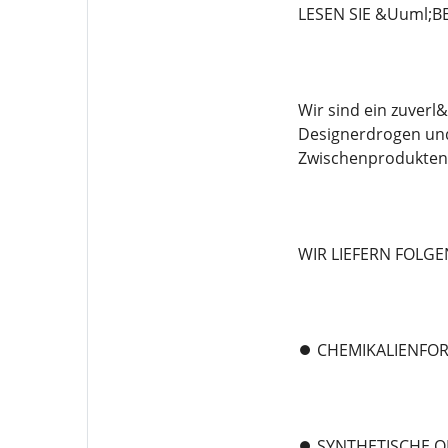
LESEN SIE &Uuml;B
Wir sind ein zuver
Designerdrogen und
Zwischenprodukten s
WIR LIEFERN FOLG
⏺️ CHEMIKALIENF
⏺️ SYNTHETISCHE O