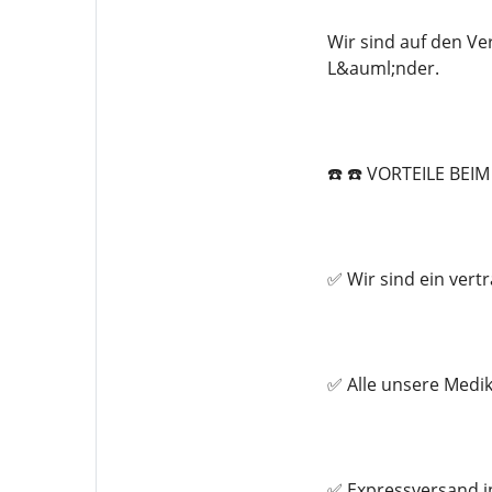
Wir sind auf den Ve
L&auml;nder.
☎️ ☎️ VORTEILE BE
✅ Wir sind ein ver
✅ Alle unsere Medi
✅ Expressversand i