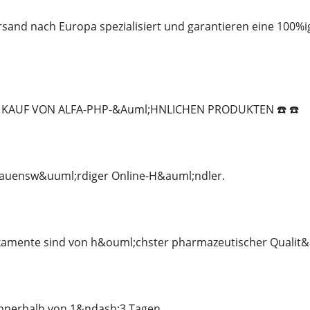
rsand nach Europa spezialisiert und garantieren eine 100%i
IM KAUF VON ALFA-PHP-&Auml;HNLICHEN PRODUKTEN ☎️ ☎️
trauensw&uuml;rdiger Online-H&auml;ndler.
kamente sind von h&ouml;chster pharmazeutischer Qualit&
nnerhalb von 1&ndash;3 Tagen.