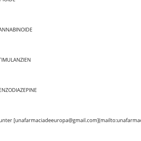
CANNABINOIDE
STIMULANZIEN
BENZODIAZEPINE
kt unter [unafarmaciadeeuropa@gmail.com](mailto:unafar