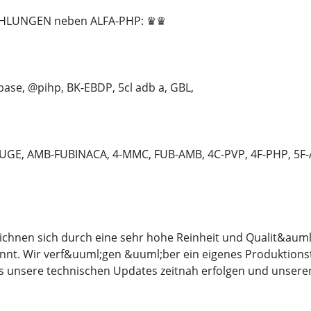
HLUNGEN neben ALFA-PHP: ♛♛
ase, @pihp, BK-EBDP, 5cl adb a, GBL,
GE, AMB-FUBINACA, 4-MMC, FUB-AMB, 4C-PVP, 4F-PHP, 5
chnen sich durch eine sehr hohe Reinheit und Qualit&auml;t
nnt. Wir verf&uuml;gen &uuml;ber ein eigenes Produktions
ass unsere technischen Updates zeitnah erfolgen und unser