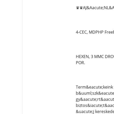
♛♛AJ&Aacute;NL&Aa
4-CEC, MDPHP Freeb
HEXEN, 3 MMC DROU
POR.
Term&eacute;keink 
b&uuml;szk&eacute;l
gy&aacute;rt&aacut
biztos&iacute;t&aac
&uacute;j keresked