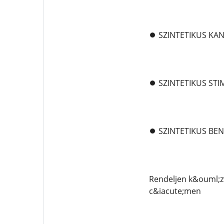
⏺️ SZINTETIKUS K
⏺️ SZINTETIKUS ST
⏺️ SZINTETIKUS BE
Rendeljen k&ouml;
c&iacute;men