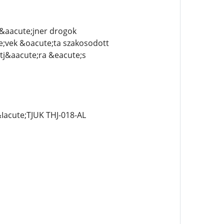
z&aacute;jner drogok
e;vek &oacute;ta szakosodott
tj&aacute;ra &eacute;s
acute;TJUK THJ-018-AL