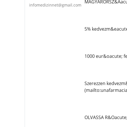
MAGYARORSZ&Aacu
infomedizinnet@gmail.com
5% kedvezm&eacute;
1000 eur&oacute; f
Szerezzen kedvezm&
(mailto:unafarmac
OLVASSA R&Oacute;