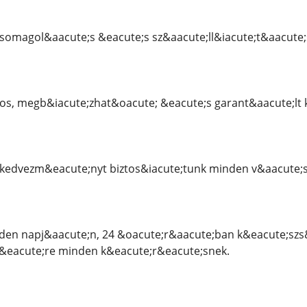
csomagol&aacute;s &eacute;s sz&aacute;ll&iacute;t&aacute
os, megb&iacute;zhat&oacute; &eacute;s garant&aacute;lt k
kedvezm&eacute;nyt biztos&iacute;tunk minden v&aacute;s
den napj&aacute;n, 24 &oacute;r&aacute;ban k&eacute;szs&
&eacute;re minden k&eacute;r&eacute;snek.