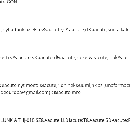
te;GON.
nyt adunk az első v&aacute;s&aacute;rl&aacute;sod alkal
eletti v&aacute;s&aacute;rl&aacute;s eset&eacute;n ak&aa
eacute;nyt most: &iacute;rjon nek&uuml;nk az [unafarma
iadeeuropa@gmail.com) c&iacute;mre
LUNK A THJ-018 SZ&Aacute;LL&Iacute;T&Aacute;S&Aacute;