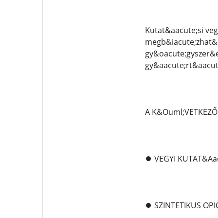
Kutat&aacute;si veg
megb&iacute;zhat&o
gy&oacute;gyszer&e
gy&aacute;rt&aacut
A K&Ouml;VETKEZŐ 
⏺️ VEGYI KUTAT&Aa
⏺️ SZINTETIKUS OP