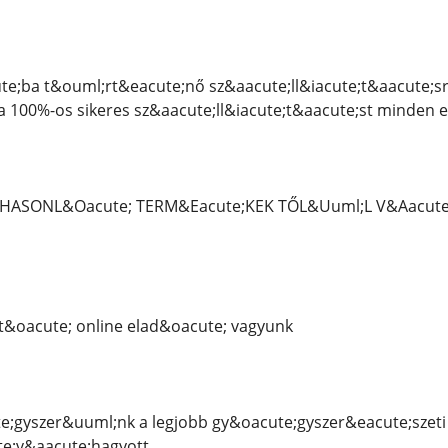
e;ba t&ouml;rt&eacute;nő sz&aacute;ll&iacute;t&aacute;sra
a 100%-os sikeres sz&aacute;ll&iacute;t&aacute;st minden 
OZ HASONL&Oacute; TERM&Eacute;KEK TŐL&Uuml;L V&Aacut
&oacute; online elad&oacute; vagyunk
;gyszer&uuml;nk a legjobb gy&oacute;gyszer&eacute;szeti
te;v&aacute;hagyott.