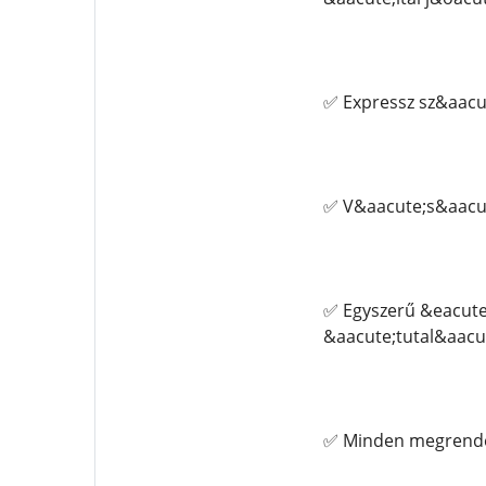
✅ Expressz sz&aacut
✅ V&aacute;s&aacut
✅ Egyszerű &eacute
&aacute;tutal&aacute
✅ Minden megrendel