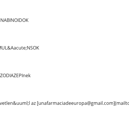
ANNABINOIDOK
IMUL&Aacute;NSOK
NZODIAZEPInek
zvetlen&uuml;l az [unafarmaciadeeuropa@gmail.com](mail