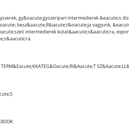
yszerek, gy&oacute;gyszeripari intermedierek &eacute;s di
acute; besz&aacute;ll&iacute;t&oacute;ja vagyunk, &eacut
acute;szeti intermedierek kutat&aacute;s&aacute;ra, expor
e;s&aacute;ra.
TERM&Eacute;KKATEG&Oacute;RI&Aacute;T SZ&Aacute;LL&I
cute;S
IOIDOK