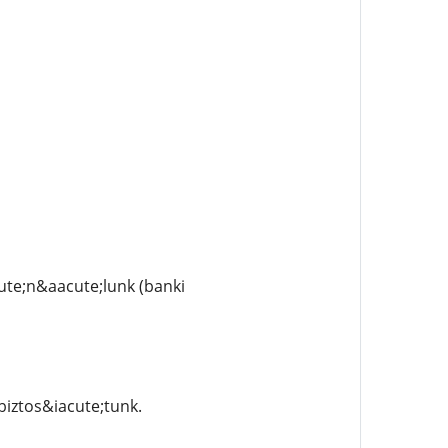
ute;n&aacute;lunk (banki
iztos&iacute;tunk.