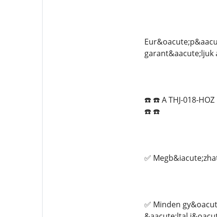
Eur&oacute;p&aacut
garant&aacute;ljuk 
☎️ ☎️ A THJ-018-H
☎️ ☎️
✅ Megb&iacute;zhat
✅ Minden gy&oacute
&aacute;ltal j&oacu