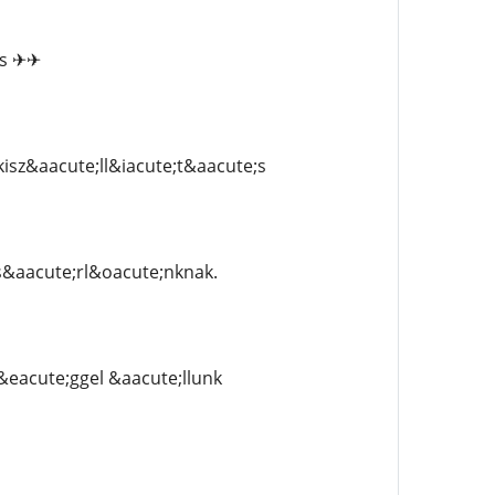
;s ✈✈
isz&aacute;ll&iacute;t&aacute;s
&aacute;rl&oacute;nknak.
eacute;ggel &aacute;llunk