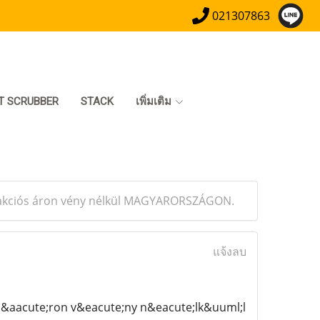
021307863
T SCRUBBER
STACK
เพิ่มเติม
e akciós áron vény nélkül MAGYARORSZÁGON.
แจ้งลบ
s &aacute;ron v&eacute;ny n&eacute;lk&uuml;l