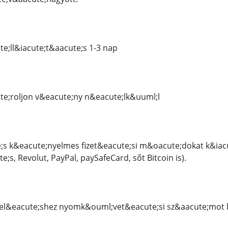
e;ll&iacute;t&aacute;s 1-3 nap
e;roljon v&eacute;ny n&eacute;lk&uuml;l
;s k&eacute;nyelmes fizet&eacute;si m&oacute;dokat k&iac
;s, Revolut, PayPal, paySafeCard, sőt Bitcoin is).
&eacute;shez nyomk&ouml;vet&eacute;si sz&aacute;mot b