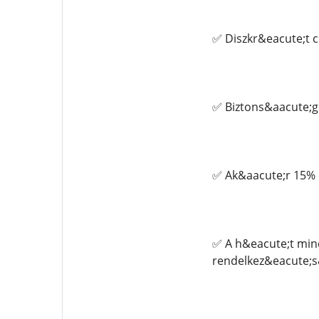
✅ Diszkr&eacute;t 
✅ Biztons&aacute;g
✅ Ak&aacute;r 15% 
✅ A h&eacute;t min
rendelkez&eacute;s