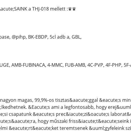
cute;SAINK a THJ-018 mellett :♛♛
ase, @pihp, BK-EBDP, 5cl adb a, GBL,
GE, AMB-FUBINACA, 4-MMC, FUB-AMB, 4C-PVP, 4F-PHP, 5F
nagyon magas, 99,9%-os tisztas&aacute;ggal &eacute;s mi
kedhetnek. &Eacute;s ami a legfontosabb, hogy erej&uuml;k
e;si csapatunk &eacute;s prec&iacute;zi&oacute;s laborat
ute;s&aacute;ra, hogy műszaki friss&iacute;t&eacute;seink
elmi &eacute;rt&eacute;ket teremtsenek &uuml;gyfeleink s