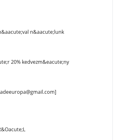
m&aacute;val n&aacute;lunk
cute;r 20% kedvezm&eacute;ny
ciadeeuropa@gmail.com]
R&Oacute;L