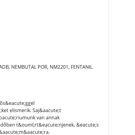
-ADB, NEMBUTAL POR, NM2201, FENTANIL
nős&eacute;ggel
et elismerik. Saj&aacute;t
&oacute;riumunk van annak
 időben t&ouml;rt&eacute;njenek, &eacute;s
z&aacute;m&aacute;ra.