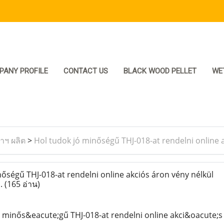
PANY PROFILE
CONTACT US
BLACK WOOD PELLET
WE
ราฯ ผลิต
>
Hol tudok jó minőségű THJ-018-at rendelni onlin
őségű THJ-018-at rendelni online akciós áron vény nélkül
.
(165 อ่าน)
; minős&eacute;gű THJ-018-at rendelni online akci&oacute;