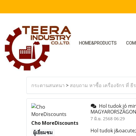
HOME&PRODUCTS
COM
กระดานสนทนา
>
สอบถาม หาซื้อ เครื่องจักร ที่ ธี
Hol tudok jó min
MAGYARORSZÁGON
7 มิ.ย. 2568 06:29
Cho MoreDiscounts
Hol tudok j&oacute
ผู้เยี่ยมชม