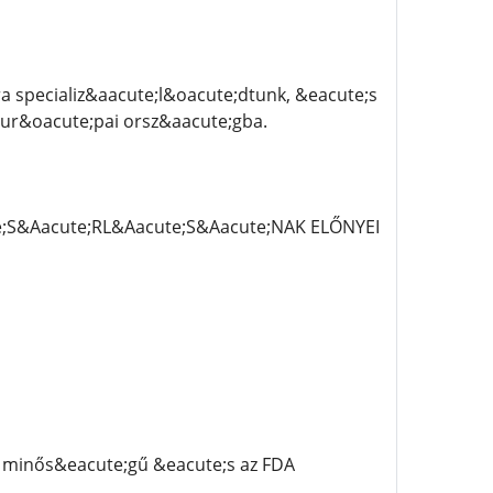
 specializ&aacute;l&oacute;dtunk, &eacute;s
eur&oacute;pai orsz&aacute;gba.
e;S&Aacute;RL&Aacute;S&Aacute;NAK ELŐNYEI
 minős&eacute;gű &eacute;s az FDA