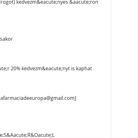
 drogot) kedvezm&eacute;nyes &aacute;ron
;sakor
ute;r 20% kedvezm&eacute;nyt is kaphat
[unafarmaciadeeuropa@gmail.com]
e;S&Aacute;R&Oacute;L