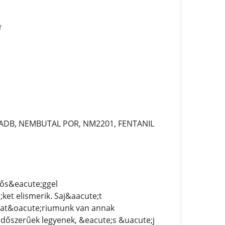
♛
-ADB, NEMBUTAL POR, NM2201, FENTANIL
nős&eacute;ggel
et elismerik. Saj&aacute;t
orat&oacute;riumunk van annak
időszerűek legyenek, &eacute;s &uacute;j