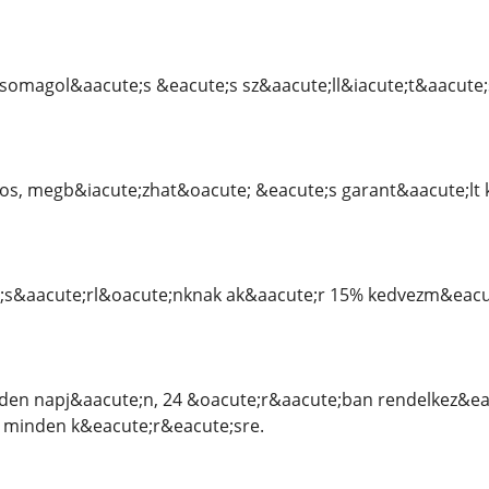
csomagol&aacute;s &eacute;s sz&aacute;ll&iacute;t&aacute
os, megb&iacute;zhat&oacute; &eacute;s garant&aacute;lt k
s&aacute;rl&oacute;nknak ak&aacute;r 15% kedvezm&eacute
den napj&aacute;n, 24 &oacute;r&aacute;ban rendelkez&eac
k minden k&eacute;r&eacute;sre.