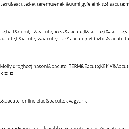
te;rt&eacute;ket teremtsenek &uuml;gyfeleink sz&aacute;m
e;ba t&ouml;rt&eacute;nő sz&aacute;ll&iacute;t&aacute;sra
aacute;ll&iacute;t&aacute;si ar&aacute;nyt biztos&iacute;
 (Molly droghoz) hasonl&oacute; TERM&Eacute;KEK V&Aacu
 ☎️ ☎️
&oacute; online elad&oacute;k vagyunk
;gyszer&uuml;nk a legjobb gy&oacute;gyszer&eacute;szeti