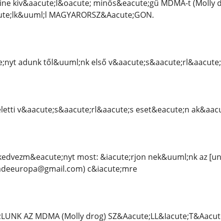
line kiv&aacute;l&oacute; minős&eacute;gű MDMA-t (Molly
ute;lk&uuml;l MAGYARORSZ&Aacute;GON.
nyt adunk től&uuml;nk első v&aacute;s&aacute;rl&aacute
eletti v&aacute;s&aacute;rl&aacute;s eset&eacute;n ak&aac
 kedvezm&eacute;nyt most: &iacute;rjon nek&uuml;nk az 
iadeeuropa@gmail.com) c&iacute;mre
LUNK AZ MDMA (Molly drog) SZ&Aacute;LL&Iacute;T&Aacut