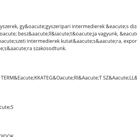
yszerek, gy&oacute;gyszeripari intermedierek &eacute;s di
acute; besz&aacute;ll&iacute;t&oacute;ja vagyunk, &eacut
acute;szeti intermedierek kutat&aacute;s&aacute;ra, expor
e;s&aacute;ra szakosodtunk.
TERM&Eacute;KKATEG&Oacute;RI&Aacute;T SZ&Aacute;LL&Ia
cute;S
IOIDOK