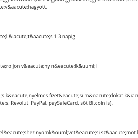
te;v&aacute;hagyott.
e;ll&iacute;t&aacute;s 1-3 napig
e;roljon v&eacute;ny n&eacute;lk&uuml;l
;s k&eacute;nyelmes fizet&eacute;si m&oacute;dokat k&iac
;s, Revolut, PayPal, paySafeCard, sőt Bitcoin is).
&eacute;shez nyomk&ouml;vet&eacute;si sz&aacute;mot b