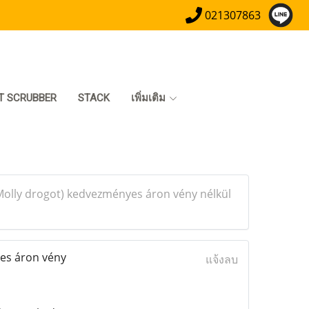
021307863
T SCRUBBER
STACK
เพิ่มเติม
Molly drogot) kedvezményes áron vény nélkül
es áron vény
แจ้งลบ