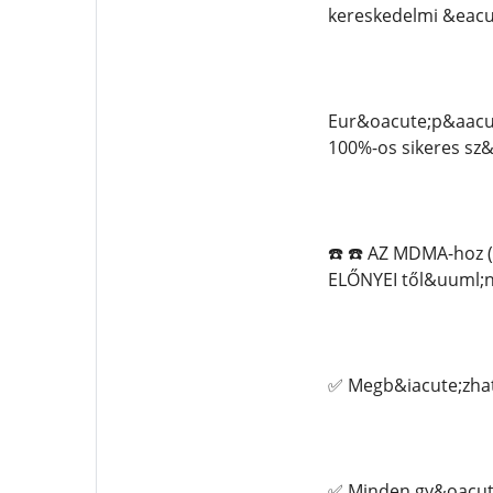
kereskedelmi &eacu
Eur&oacute;p&aacut
100%-os sikeres sz&
☎️ ☎️ AZ MDMA-hoz
ELŐNYEI től&uuml;nk
✅ Megb&iacute;zhat
✅ Minden gy&oacute