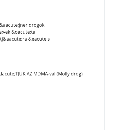
z&aacute;jner drogok
e;vek &oacute;ta
tj&aacute;ra &eacute;s
cute;TJUK AZ MDMA-val (Molly drog)