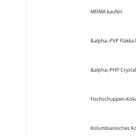
MDMA kaufen
&alpha;-PVP Flakka
&alpha;-PHP Crysta
Fischschuppen-Koka
Kolumbianisches Ko