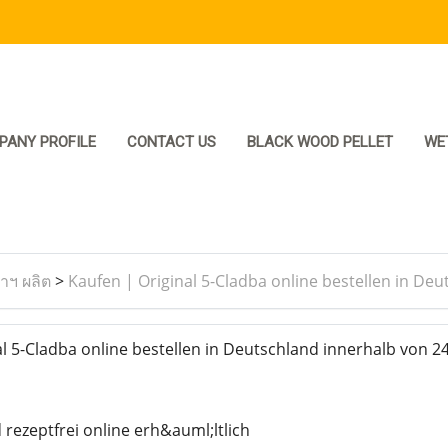
PANY PROFILE
CONTACT US
BLACK WOOD PELLET
WE
ราฯ ผลิต
>
Kaufen | Original 5-Cladba online bestellen in De
l 5-Cladba online bestellen in Deutschland innerhalb von 2
rezeptfrei online erh&auml;ltlich