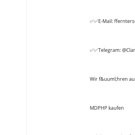
✅✅E-Mail: ffernte
✅✅Telegram: @Clar
Wir f&uuml;hren au
MDPHP kaufen