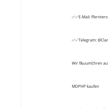
✅✅E-Mail: ffernte
✅✅Telegram: @Clar
Wir f&uuml;hren au
MDPHP kaufen