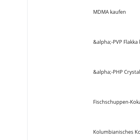
MDMA kaufen
&alpha;-PVP Flakka
&alpha;-PHP Crysta
Fischschuppen-Koka
Kolumbianisches Ko