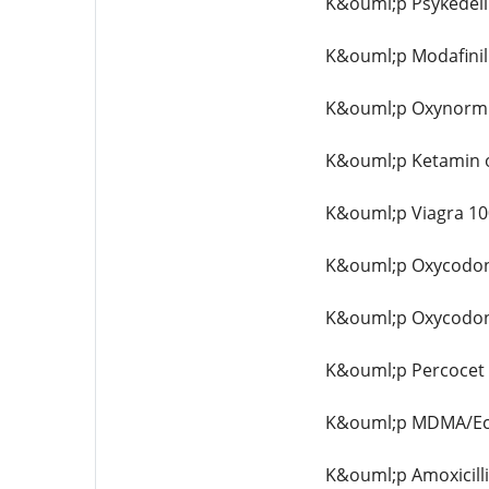
K&ouml;p Psykedeli
K&ouml;p Modafinil 
K&ouml;p Oxynorm 
K&ouml;p Ketamin o
K&ouml;p Viagra 100
K&ouml;p Oxycodone
K&ouml;p Oxycodone
K&ouml;p Percocet 
K&ouml;p MDMA/Ecs
K&ouml;p Amoxicilli