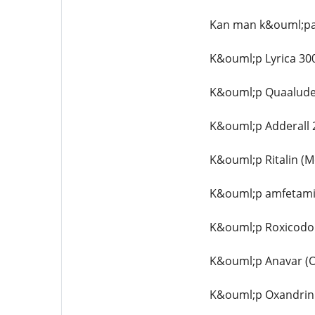
Kan man k&ouml;pa 
K&ouml;p Lyrica 300
K&ouml;p Quaalude
K&ouml;p Adderall 
K&ouml;p Ritalin (M
K&ouml;p amfetamin
K&ouml;p Roxicodon
K&ouml;p Anavar (O
K&ouml;p Oxandrin 