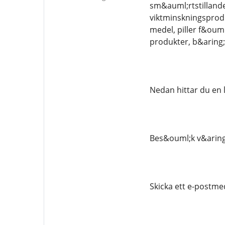
sm&auml;rtstilland
viktminskningsprod
medel, piller f&oum
produkter, b&aring
Nedan hittar du en 
Bes&ouml;k v&aring;r
Skicka ett e-postmed