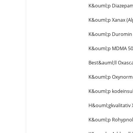
K&ouml;p Diazepam,
K&ouml;p Xanax (Al
K&ouml;p Duromin 4
K&ouml;p MDMA 50
Best&auml;ll Oxasc
K&ouml;p Oxynorm 2
K&ouml;p kodeinsul
H&ouml;gkvalitativ X
K&ouml;p Rohypnol