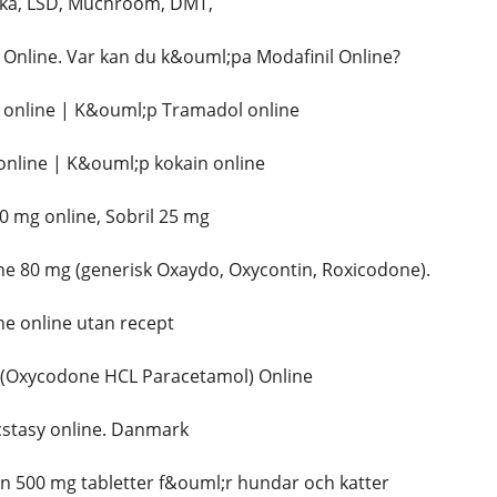
ka, LSD, Muchroom, DMT,
Online. Var kan du k&ouml;pa Modafinil Online?
online | K&ouml;p Tramadol online
nline | K&ouml;p kokain online
 mg online, Sobril 25 mg
 80 mg (generisk Oxaydo, Oxycontin, Roxicodone).
 online utan recept
(Oxycodone HCL Paracetamol) Online
tasy online. Danmark
n 500 mg tabletter f&ouml;r hundar och katter