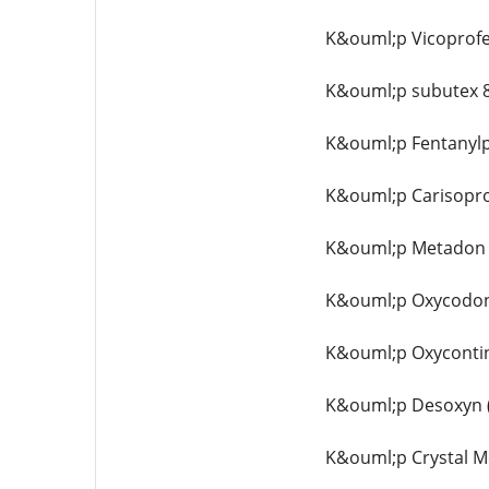
K&ouml;p Vicoprofe
K&ouml;p subutex 8
K&ouml;p Fentanylp
K&ouml;p Carisopro
K&ouml;p Metadon 4
K&ouml;p Oxycodon 
K&ouml;p Oxycontin
K&ouml;p Desoxyn 
K&ouml;p Crystal M