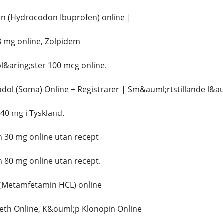
n (Hydrocodon Ibuprofen) online |
 mg online, Zolpidem
l&aring;ster 100 mcg online.
dol (Soma) Online + Registrarer | Sm&auml;rtstillande l&
0 mg i Tyskland.
30 mg online utan recept
 80 mg online utan recept.
(Metamfetamin HCL) online
eth Online, K&ouml;p Klonopin Online