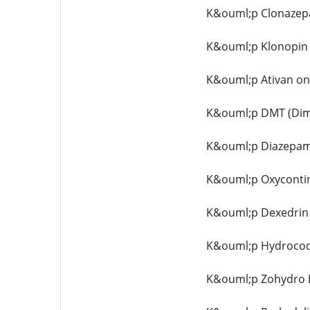
K&ouml;p Clonazepa
K&ouml;p Klonopin 
K&ouml;p Ativan onl
K&ouml;p DMT (Dime
K&ouml;p Diazepam 
K&ouml;p Oxycontin
K&ouml;p Dexedrin 
K&ouml;p Hydrocod
K&ouml;p Zohydro E