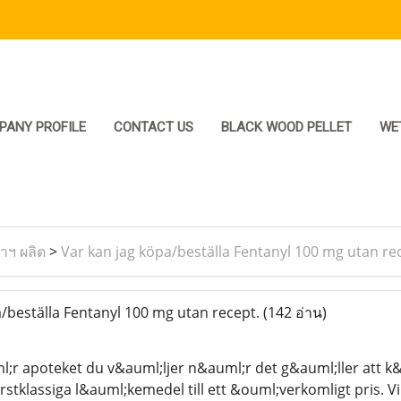
PANY PROFILE
CONTACT US
BLACK WOOD PELLET
WE
ราฯ ผลิต
>
Var kan jag köpa/beställa Fentanyl 100 mg utan re
/beställa Fentanyl 100 mg utan recept.
(142 อ่าน)
;r apoteket du v&auml;ljer n&auml;r det g&auml;ller att k
stklassiga l&auml;kemedel till ett &ouml;verkomligt pris. V