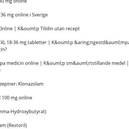
30 mg online
6 mg online i Sverige
line | K&ouml;p Tilidin utan recept
XL 18-36 mg tabletter | K&ouml;p &aring;ngestd&auml;mpa
in?
;pa medicin online | K&ouml;p sm&auml;rtstillande medel 
e
zepiner: Klonazolam
 100 mg online
mma-Hydroxybutyrat)
m (Restoril)