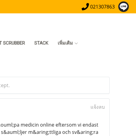
021307863
T SCRUBBER
STACK
เพิ่มเติม
cept.
แจ้งลบ
&ouml;pa medicin online eftersom vi endast
i s&auml;ljer m&aring;ttliga och sv&aring;ra