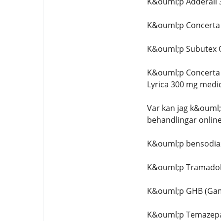
K&ouml;p Adderall 
K&ouml;p Concerta 3
K&ouml;p Subutex On
K&ouml;p Concerta 
Lyrica 300 mg medic
Var kan jag k&ouml
behandlingar onlin
K&ouml;p bensodia
K&ouml;p Tramadol
K&ouml;p GHB (Ga
K&ouml;p Temazepa