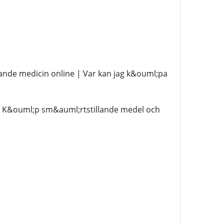
nde medicin online | Var kan jag k&ouml;pa
| K&ouml;p sm&auml;rtstillande medel och