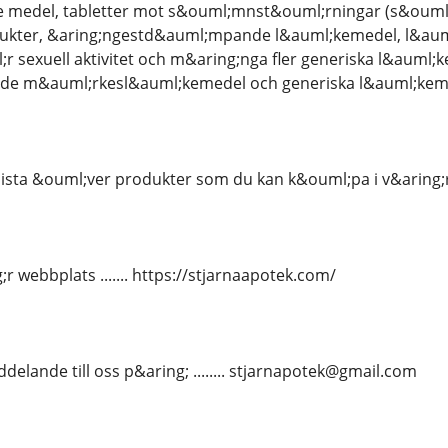
e medel, tabletter mot s&ouml;mnst&ouml;rningar (s&ou
ukter, &aring;ngestd&auml;mpande l&auml;kemedel, l&aum
l;r sexuell aktivitet och m&aring;nga fler generiska l&auml;
;de m&auml;rkesl&auml;kemedel och generiska l&auml;kem
lista &ouml;ver produkter som du kan k&ouml;pa i v&aring;
 webbplats ....... https://stjarnaapotek.com/
delande till oss p&aring; ........ stjarnapotek@gmail.com