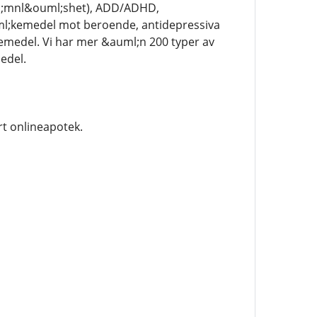
ml;mnl&ouml;shet), ADD/ADHD,
l;kemedel mot beroende, antidepressiva
kemedel. Vi har mer &auml;n 200 typer av
edel.
rt onlineapotek.