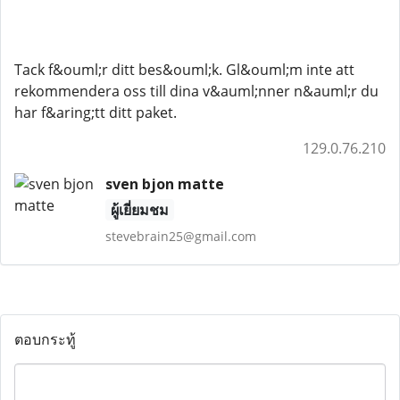
Tack f&ouml;r ditt bes&ouml;k. Gl&ouml;m inte att
rekommendera oss till dina v&auml;nner n&auml;r du
har f&aring;tt ditt paket.
129.0.76.210
sven bjon matte
ผู้เยี่ยมชม
stevebrain25@gmail.com
ตอบกระทู้