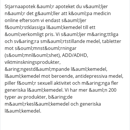
Stjarnaapotek &auml;r apoteket du v&auml;ljer
n&auml;r det g&auml;ller att k&ouml;pa medicin
online eftersom vi endast s&auml;ljer
f&ouml;rstklassiga l&auml;kemedel till ett
&ouml;verkomligt pris. Vi s&auml;ljer m&aring;ttliga
och sv&aring;ra sm&auml;rtstillande medel, tabletter
mot s&ouml;mnst&ouml;rningar
(s&ouml;mnl&ouml;shet), ADD/ADHD,
viktminskningsprodukter,
&aring;ngestd&auml;mpande l&auml;kemedel,
l&auml;kemedel mot beroende, antidepressiva medel,
piller f&ouml;r sexuell aktivitet och m&aring;nga fler
generiska l&auml;kemedel. Vi har mer &auml;n 200
typer av produkter, b&aring;de
m&auml;rkesl&auml;kemedel och generiska
l&auml;kemedel.