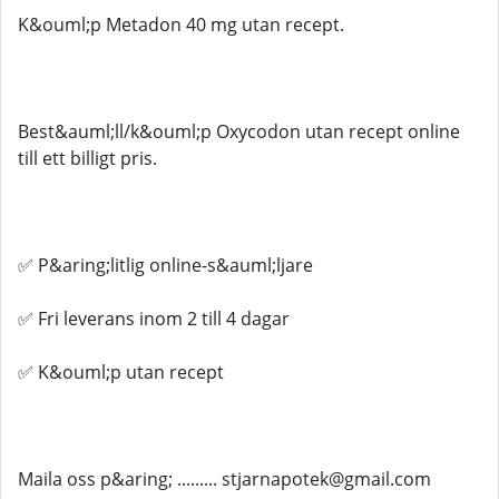
K&ouml;p Metadon 40 mg utan recept.
Best&auml;ll/k&ouml;p Oxycodon utan recept online
till ett billigt pris.
✅ P&aring;litlig online-s&auml;ljare
✅ Fri leverans inom 2 till 4 dagar
✅ K&ouml;p utan recept
Maila oss p&aring; ......... stjarnapotek@gmail.com