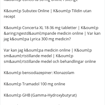
K&ouml;p Subutex Online | K&ouml;p Tilidin utan
recept
K&ouml;p Concerta XL 18-36 mg tabletter | K&ouml;p
&aring;ngestd&auml;mpande medicin online | Var kan
jag k&ouml;pa Lyrica 300 mg medicin?
Var kan jag k&ouml;pa medicin online | K&ouml;p
sm&auml;rtstillande medel | K&ouml;p
sm&auml;rtstillande medel och behandlingar online
K&ouml;p bensodiazepiner: Klonazolam
K&ouml;p Tramadol 100 mg online
K&ouml;p GHB (Gamma-Hydroxybutyrat)