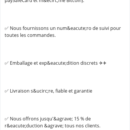
paySafeCard et m&ecirc;me Bitcoin).
✅ Nous fournissons un num&eacute;ro de suivi pour
toutes les commandes.
✅ Emballage et exp&eacute;dition discrets ✈✈
✅ Livraison s&ucirc;re, fiable et garantie
✅ Nous offrons jusqu'&agrave; 15 % de
r&eacute;duction &agrave; tous nos clients.