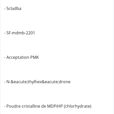
- 5cladba
- 5F-mdmb-2201
- Acceptation PMK
- N-&eacute;thylhex&eacute;drone
- Poudre cristalline de MDPiHP (chlorhydrate)