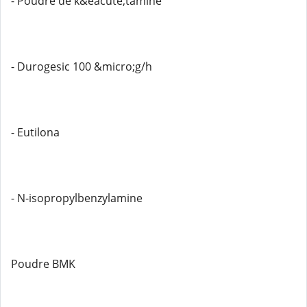
- Poudre de k&eacute;tamine
- Durogesic 100 &micro;g/h
- Eutilona
- N-isopropylbenzylamine
Poudre BMK