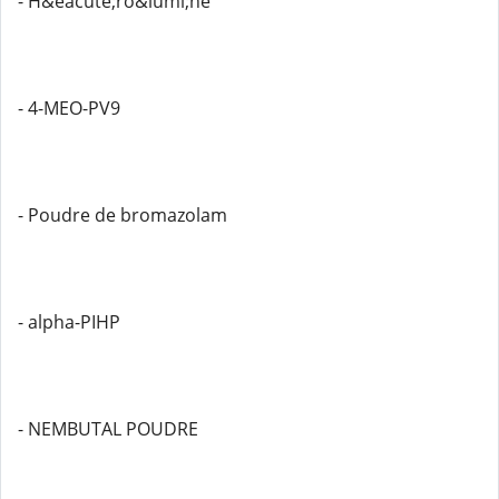
- H&eacute;ro&iuml;ne
- 4-MEO-PV9
- Poudre de bromazolam
- alpha-PIHP
- NEMBUTAL POUDRE