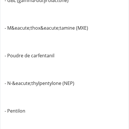
- GBL (gamma-butyrolactone)
- M&eacute;thox&eacute;tamine (MXE)
- Poudre de carfentanil
- N-&eacute;thylpentylone (NEP)
- Pentilon