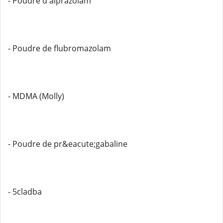
- Poudre d'alprazolam
- Poudre de flubromazolam
- MDMA (Molly)
- Poudre de pr&eacute;gabaline
- 5cladba