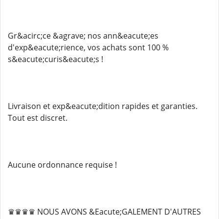
Gr&acirc;ce &agrave; nos ann&eacute;es
d'exp&eacute;rience, vos achats sont 100 %
s&eacute;curis&eacute;s !
Livraison et exp&eacute;dition rapides et garanties.
Tout est discret.
Aucune ordonnance requise !
♛♛♛♛ NOUS AVONS &Eacute;GALEMENT D'AUTRES