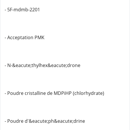
- 5F-mdmb-2201
- Acceptation PMK
- N-&eacute;thylhex&eacute;drone
- Poudre cristalline de MDPiHP (chlorhydrate)
- Poudre d'&eacute;ph&eacute;drine