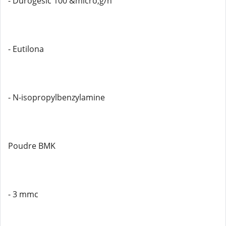
- Durogesic 100 &micro;g/h
- Eutilona
- N-isopropylbenzylamine
Poudre BMK
- 3 mmc