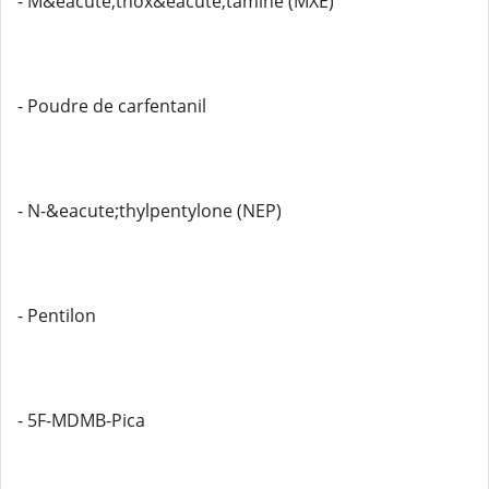
- M&eacute;thox&eacute;tamine (MXE)
- Poudre de carfentanil
- N-&eacute;thylpentylone (NEP)
- Pentilon
- 5F-MDMB-Pica