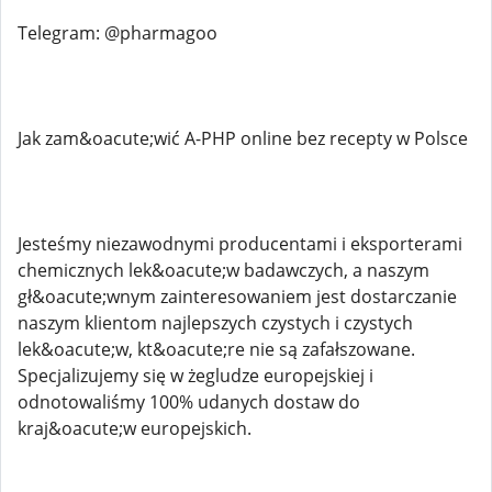
Telegram: @pharmagoo
Jak zam&oacute;wić A-PHP online bez recepty w Polsce
Jesteśmy niezawodnymi producentami i eksporterami
chemicznych lek&oacute;w badawczych, a naszym
gł&oacute;wnym zainteresowaniem jest dostarczanie
naszym klientom najlepszych czystych i czystych
lek&oacute;w, kt&oacute;re nie są zafałszowane.
Specjalizujemy się w żegludze europejskiej i
odnotowaliśmy 100% udanych dostaw do
kraj&oacute;w europejskich.