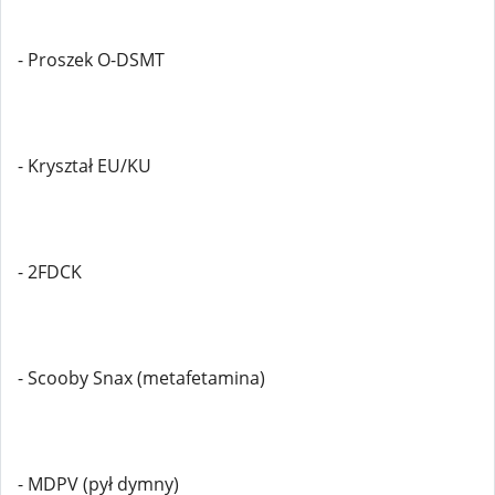
- Proszek O-DSMT
- Kryształ EU/KU
- 2FDCK
- Scooby Snax (metafetamina)
- MDPV (pył dymny)