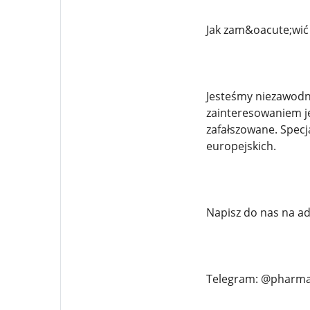
Jak zam&oacute;wić
Jesteśmy niezawodn
zainteresowaniem je
zafałszowane. Specj
europejskich.
Napisz do nas na a
Telegram: @pharm