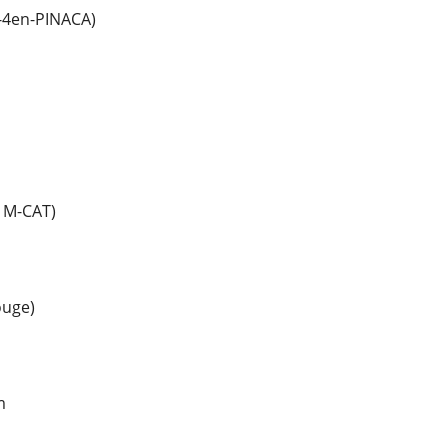
-4en-PINACA)
 M-CAT)
ouge)
m