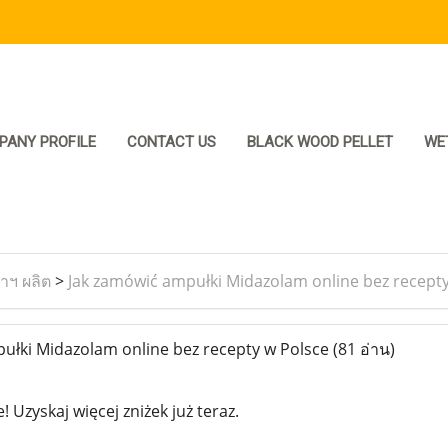
PANY PROFILE
CONTACT US
BLACK WOOD PELLET
WE
ราฯ ผลิต
>
Jak zamówić ampułki Midazolam online bez recepty
łki Midazolam online bez recepty w Polsce
(81 อ่าน)
! Uzyskaj więcej zniżek już teraz.