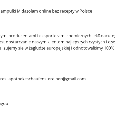
 ampułki Midazolam online bez recepty w Polsce
ymi producentami i eksporterami chemicznych lek&oacute
st dostarczanie naszym klientom najlepszych czystych i czy
alizujemy się w żegludze europejskiej i odnotowaliśmy 10
dres: apothekeschaufenstereiner@gmail.com
agoo