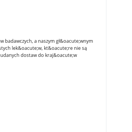
;w badawczych, a naszym gł&oacute;wnym
stych lek&oacute;w, kt&oacute;re nie są
0% udanych dostaw do kraj&oacute;w