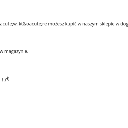
acute;w, kt&oacute;re możesz kupić w naszym sklepie w dog
w magazynie.
 pył)