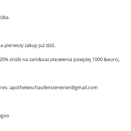
iżka.
a pierwszy zakup już dziś.
20% zniżki na zam&oacute;wienia powyżej 1000 &euro;.
dres: apothekeschaufenstereiner@gmail.com
agoo