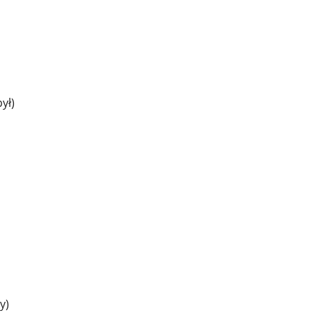
ył)
y)