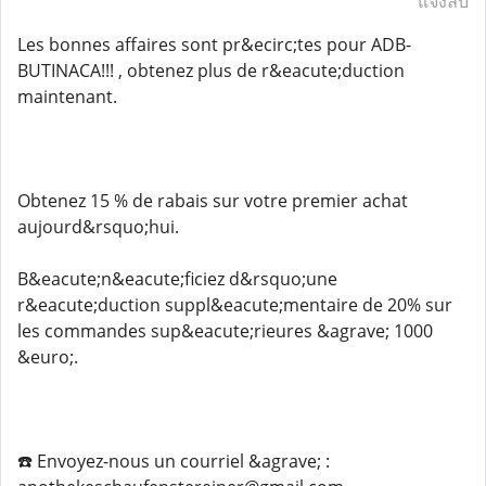
แจ้งลบ
Les bonnes affaires sont pr&ecirc;tes pour ADB-
BUTINACA!!! , obtenez plus de r&eacute;duction
maintenant.
Obtenez 15 % de rabais sur votre premier achat
aujourd&rsquo;hui.
B&eacute;n&eacute;ficiez d&rsquo;une
r&eacute;duction suppl&eacute;mentaire de 20% sur
les commandes sup&eacute;rieures &agrave; 1000
&euro;.
☎️ Envoyez-nous un courriel &agrave; :