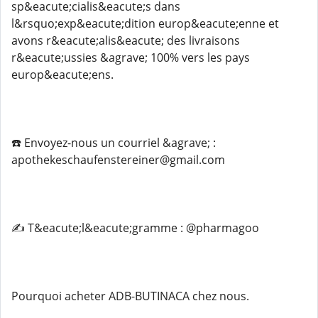
sp&eacute;cialis&eacute;s dans
l&rsquo;exp&eacute;dition europ&eacute;enne et
avons r&eacute;alis&eacute; des livraisons
r&eacute;ussies &agrave; 100% vers les pays
europ&eacute;ens.
☎️ Envoyez-nous un courriel &agrave; :
apothekeschaufenstereiner@gmail.com
✍️ T&eacute;l&eacute;gramme : @pharmagoo
Pourquoi acheter ADB-BUTINACA chez nous.