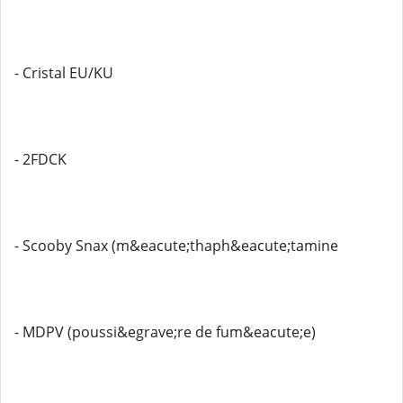
- Cristal EU/KU
- 2FDCK
- Scooby Snax (m&eacute;thaph&eacute;tamine
- MDPV (poussi&egrave;re de fum&eacute;e)