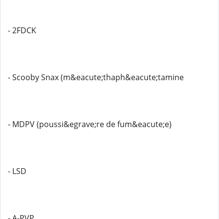
- 2FDCK
- Scooby Snax (m&eacute;thaph&eacute;tamine
- MDPV (poussi&egrave;re de fum&eacute;e)
- LSD
- A-PVP