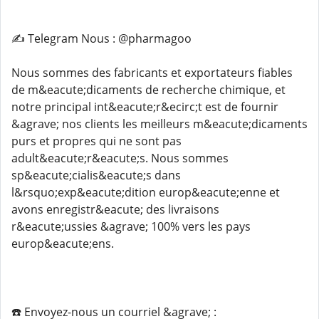
✍️ Telegram Nous : @pharmagoo
Nous sommes des fabricants et exportateurs fiables
de m&eacute;dicaments de recherche chimique, et
notre principal int&eacute;r&ecirc;t est de fournir
&agrave; nos clients les meilleurs m&eacute;dicaments
purs et propres qui ne sont pas
adult&eacute;r&eacute;s. Nous sommes
sp&eacute;cialis&eacute;s dans
l&rsquo;exp&eacute;dition europ&eacute;enne et
avons enregistr&eacute; des livraisons
r&eacute;ussies &agrave; 100% vers les pays
europ&eacute;ens.
☎️ Envoyez-nous un courriel &agrave; :