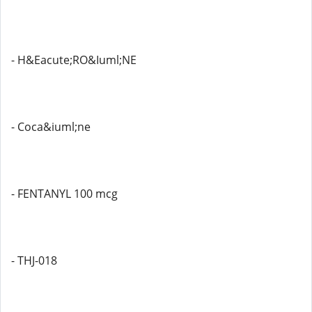
- H&Eacute;RO&Iuml;NE
- Coca&iuml;ne
- FENTANYL 100 mcg
- THJ-018