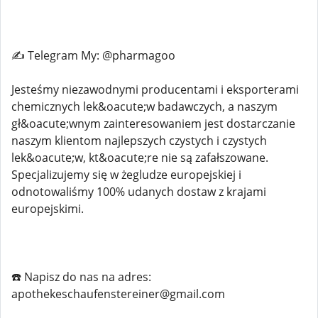
✍️ Telegram My: @pharmagoo
Jesteśmy niezawodnymi producentami i eksporterami
chemicznych lek&oacute;w badawczych, a naszym
gł&oacute;wnym zainteresowaniem jest dostarczanie
naszym klientom najlepszych czystych i czystych
lek&oacute;w, kt&oacute;re nie są zafałszowane.
Specjalizujemy się w żegludze europejskiej i
odnotowaliśmy 100% udanych dostaw z krajami
europejskimi.
☎️ Napisz do nas na adres:
apothekeschaufenstereiner@gmail.com