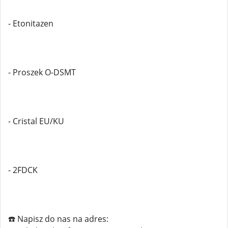
- Etonitazen
- Proszek O-DSMT
- Cristal EU/KU
- 2FDCK
☎️ Napisz do nas na adres: