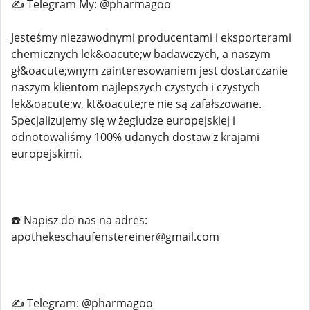
✍️ Telegram My: @pharmagoo
Jesteśmy niezawodnymi producentami i eksporterami
chemicznych lek&oacute;w badawczych, a naszym
gł&oacute;wnym zainteresowaniem jest dostarczanie
naszym klientom najlepszych czystych i czystych
lek&oacute;w, kt&oacute;re nie są zafałszowane.
Specjalizujemy się w żegludze europejskiej i
odnotowaliśmy 100% udanych dostaw z krajami
europejskimi.
☎️ Napisz do nas na adres:
apothekeschaufenstereiner@gmail.com
✍️ Telegram: @pharmagoo