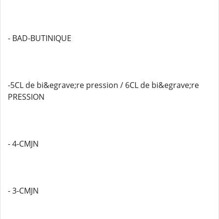
- BAD-BUTINIQUE
-5CL de bi&egrave;re pression / 6CL de bi&egrave;re
PRESSION
- 4-CMJN
- 3-CMJN