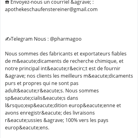
☎️ Envoyez-nous un courriel &agrave; :
apothekeschaufenstereiner@gmail.com
✍️Telegram Nous : @pharmagoo
Nous sommes des fabricants et exportateurs fiables
de m&eacute;dicaments de recherche chimique, et
notre principal int&eacute;r&ecirc;t est de fournir
&agrave; nos clients les meilleurs m&eacute;dicaments
purs et propres qui ne sont pas
adult&eacute;r&eacute;s. Nous sommes
sp&eacute;cialis&eacute;s dans
l&rsquo;exp&eacute;dition europ&eacute;enne et
avons enregistr&eacute; des livraisons
r&eacute;ussies &agrave; 100% vers les pays
europ&eacute;ens.