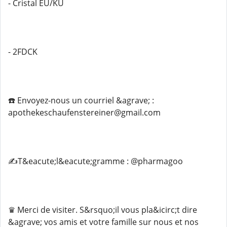
- Cristal EU/KU
- 2FDCK
☎️ Envoyez-nous un courriel &agrave; :
apothekeschaufenstereiner@gmail.com
✍️T&eacute;l&eacute;gramme : @pharmagoo
♛ Merci de visiter. S&rsquo;il vous pla&icirc;t dire
&agrave; vos amis et votre famille sur nous et nos