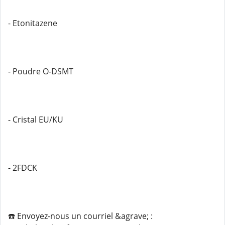
- Etonitazene
- Poudre O-DSMT
- Cristal EU/KU
- 2FDCK
☎️ Envoyez-nous un courriel &agrave; :