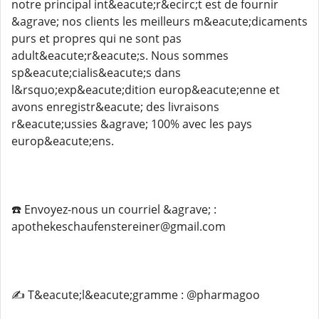
notre principal int&eacute;r&ecirc;t est de fournir
&agrave; nos clients les meilleurs m&eacute;dicaments
purs et propres qui ne sont pas
adult&eacute;r&eacute;s. Nous sommes
sp&eacute;cialis&eacute;s dans
l&rsquo;exp&eacute;dition europ&eacute;enne et
avons enregistr&eacute; des livraisons
r&eacute;ussies &agrave; 100% avec les pays
europ&eacute;ens.
☎️ Envoyez-nous un courriel &agrave; :
apothekeschaufenstereiner@gmail.com
✍️ T&eacute;l&eacute;gramme : @pharmagoo