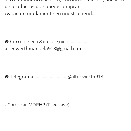
de productos que puede comprar
c&oacute;modamente en nuestra tienda.
☎️ Correo electr&oacute;nico:...............
altenwerthmanuela918@gmail.com
☎️ Telegrama:........................... @altenwerth918
- Comprar MDPHP (Freebase)