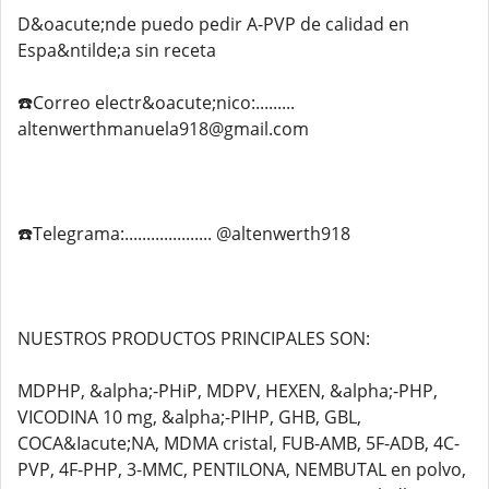
D&oacute;nde puedo pedir A-PVP de calidad en
Espa&ntilde;a sin receta
☎️Correo electr&oacute;nico:.........
altenwerthmanuela918@gmail.com
☎️Telegrama:.................... @altenwerth918
NUESTROS PRODUCTOS PRINCIPALES SON:
MDPHP, &alpha;-PHiP, MDPV, HEXEN, &alpha;-PHP,
VICODINA 10 mg, &alpha;-PIHP, GHB, GBL,
COCA&Iacute;NA, MDMA cristal, FUB-AMB, 5F-ADB, 4C-
PVP, 4F-PHP, 3-MMC, PENTILONA, NEMBUTAL en polvo,