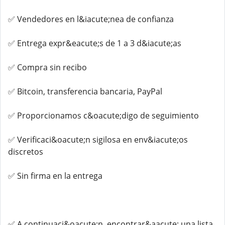
✅ Vendedores en l&iacute;nea de confianza
✅ Entrega expr&eacute;s de 1 a 3 d&iacute;as
✅ Compra sin recibo
✅ Bitcoin, transferencia bancaria, PayPal
✅ Proporcionamos c&oacute;digo de seguimiento
✅ Verificaci&oacute;n sigilosa en env&iacute;os
discretos
✅ Sin firma en la entrega
✅ A continuaci&oacute;n, encontrar&aacute; una lista