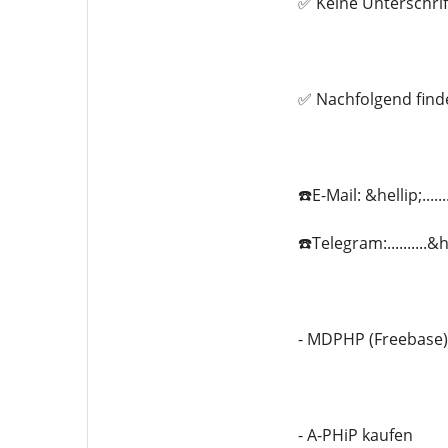
✅ Keine Unterschrif
✅ Nachfolgend find
☎️E-Mail: &hellip;...
☎️Telegram:..........
- MDPHP (Freebase)
- A-PHiP kaufen