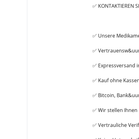
✅ KONTAKTIEREN S
✅ Unsere Medikamen
✅ Vertrauensw&uum
✅ Expressversand i
✅ Kauf ohne Kasse
✅ Bitcoin, Bank&uu
✅ Wir stellen Ihne
✅ Vertrauliche Veri