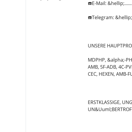
☎️E-Mail: &hellip;...
☎️Telegram: &hellip;.
UNSERE HAUPTPRO
MDPHP, &alpha;-PHi
AMB, 5F-ADB, 4C-PV
CEC, HEXEN, AMB-FU
ERSTKLASSIGE, UN
UN&Uuml;BERTROF