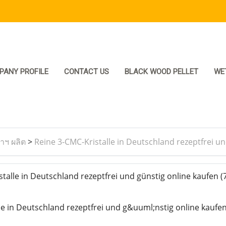
PANY PROFILE
CONTACT US
BLACK WOOD PELLET
WE
ราฯ ผลิต
>
Reine 3-CMC-Kristalle in Deutschland rezeptfrei u
talle in Deutschland rezeptfrei und günstig online kaufen
(
le in Deutschland rezeptfrei und g&uuml;nstig online kaufe