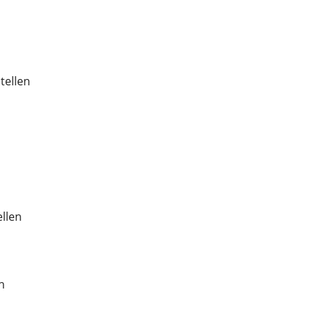
tellen
ellen
n