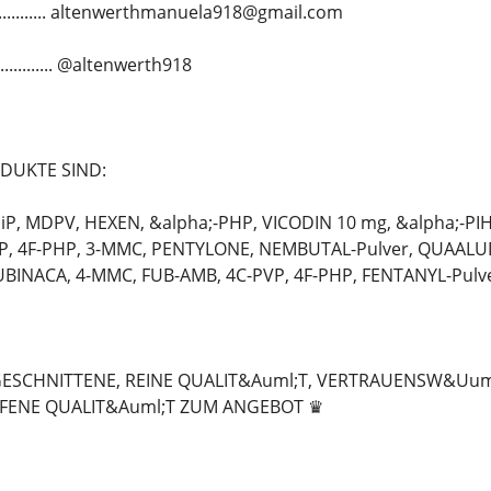
.............. altenwerthmanuela918@gmail.com
........... @altenwerth918
DUKTE SIND:
P, MDPV, HEXEN, &alpha;-PHP, VICODIN 10 mg, &alpha;-PIH
P, 4F-PHP, 3-MMC, PENTYLONE, NEMBUTAL-Pulver, QUAALUD
BINACA, 4-MMC, FUB-AMB, 4C-PVP, 4F-PHP, FENTANYL-Pulve
GESCHNITTENE, REINE QUALIT&Auml;T, VERTRAUENSW&Uuml
FENE QUALIT&Auml;T ZUM ANGEBOT ♛