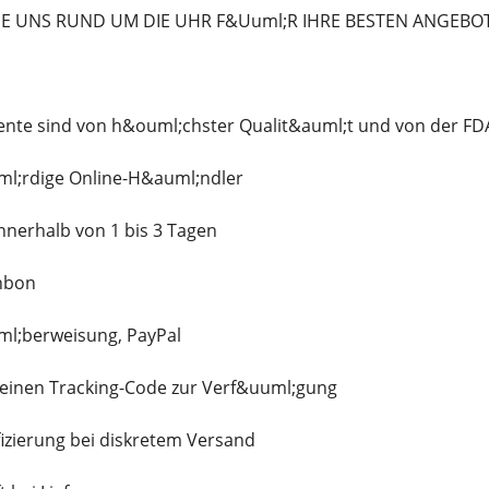
IE UNS RUND UM DIE UHR F&Uuml;R IHRE BESTEN ANGEBO
te sind von h&ouml;chster Qualit&auml;t und von der FDA
l;rdige Online-H&auml;ndler
nnerhalb von 1 bis 3 Tagen
nbon
ml;berweisung, PayPal
n einen Tracking-Code zur Verf&uuml;gung
fizierung bei diskretem Versand