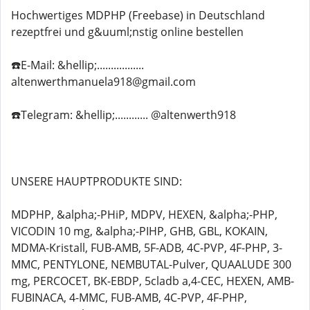
Hochwertiges MDPHP (Freebase) in Deutschland
rezeptfrei und g&uuml;nstig online bestellen
☎️E-Mail: &hellip;.................
altenwerthmanuela918@gmail.com
☎️Telegram: &hellip;............ @altenwerth918
UNSERE HAUPTPRODUKTE SIND:
MDPHP, &alpha;-PHiP, MDPV, HEXEN, &alpha;-PHP,
VICODIN 10 mg, &alpha;-PIHP, GHB, GBL, KOKAIN,
MDMA-Kristall, FUB-AMB, 5F-ADB, 4C-PVP, 4F-PHP, 3-
MMC, PENTYLONE, NEMBUTAL-Pulver, QUAALUDE 300
mg, PERCOCET, BK-EBDP, 5cladb a,4-CEC, HEXEN, AMB-
FUBINACA, 4-MMC, FUB-AMB, 4C-PVP, 4F-PHP,