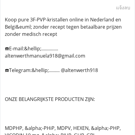
แจ้งลบ
Koop pure 3F-PVP-kristallen online in Nederland en
Belgi&euml; zonder recept tegen betaalbare prijzen
zonder medisch recept
☎️E-mail:&hellip;..............
altenwerthmanuela918@gmail.com
☎️Telegram:&hellip;......... @altenwerth918
ONZE BELANGRIJKSTE PRODUCTEN ZIJN:
MDPHP, &alpha;-PHiP, MDPV, HEXEN, &alpha;-PHP,