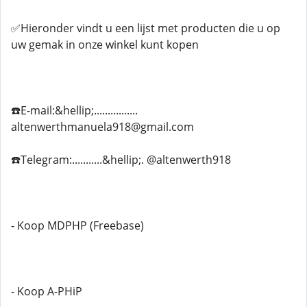
✅Hieronder vindt u een lijst met producten die u op
uw gemak in onze winkel kunt kopen
☎️E-mail:&hellip;................
altenwerthmanuela918@gmail.com
☎️Telegram:...........&hellip;. @altenwerth918
- Koop MDPHP (Freebase)
- Koop A-PHiP