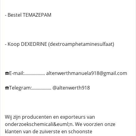
- Bestel TEMAZEPAM
- Koop DEXEDRINE (dextroamphetaminesulfaat)
☎️E-mail:................. altenwerthmanuela918@gmail.com
☎️Telegram:................ @altenwerth918
Wij zijn producenten en exporteurs van
onderzoekschemicali&euml;n. We voorzien onze
klanten van de zuiverste en schoonste