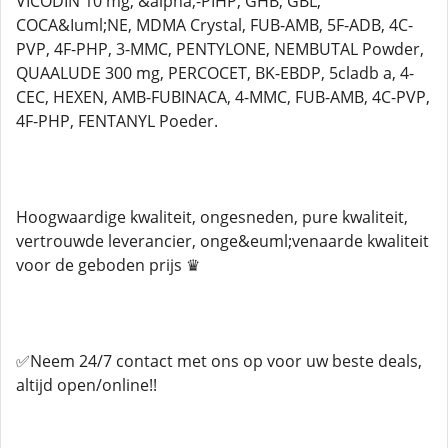
VICODIN 10 mg, &alpha;-PIHP, GHB, GBL,
COCA&Iuml;NE, MDMA Crystal, FUB-AMB, 5F-ADB, 4C-
PVP, 4F-PHP, 3-MMC, PENTYLONE, NEMBUTAL Powder,
QUAALUDE 300 mg, PERCOCET, BK-EBDP, 5cladb a, 4-
CEC, HEXEN, AMB-FUBINACA, 4-MMC, FUB-AMB, 4C-PVP,
4F-PHP, FENTANYL Poeder.
Hoogwaardige kwaliteit, ongesneden, pure kwaliteit,
vertrouwde leverancier, onge&euml;venaarde kwaliteit
voor de geboden prijs ♛
✅Neem 24/7 contact met ons op voor uw beste deals,
altijd open/online!!