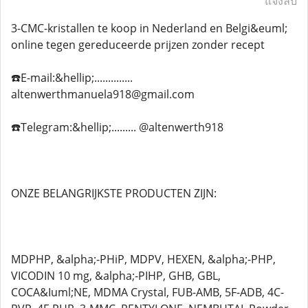
แจ้งลบ
3-CMC-kristallen te koop in Nederland en Belgi&euml;
online tegen gereduceerde prijzen zonder recept
☎️E-mail:&hellip;..............
altenwerthmanuela918@gmail.com
☎️Telegram:&hellip;......... @altenwerth918
ONZE BELANGRIJKSTE PRODUCTEN ZIJN:
MDPHP, &alpha;-PHiP, MDPV, HEXEN, &alpha;-PHP,
VICODIN 10 mg, &alpha;-PIHP, GHB, GBL,
COCA&Iuml;NE, MDMA Crystal, FUB-AMB, 5F-ADB, 4C-