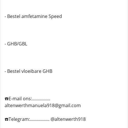
- Bestel amfetamine Speed
- GHB/GBL
- Bestel vloeibare GHB
☎️E-mail ons:................
altenwerthmanuela918@gmail.com
☎️Telegram:................. @altenwerth918