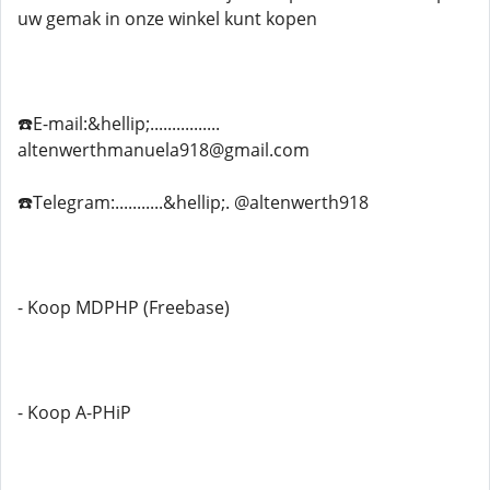
uw gemak in onze winkel kunt kopen
☎️E-mail:&hellip;................
altenwerthmanuela918@gmail.com
☎️Telegram:...........&hellip;. @altenwerth918
- Koop MDPHP (Freebase)
- Koop A-PHiP