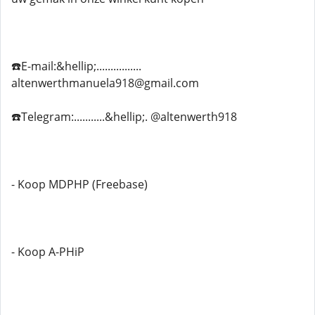
☎️E-mail:&hellip;................
altenwerthmanuela918@gmail.com
☎️Telegram:...........&hellip;. @altenwerth918
- Koop MDPHP (Freebase)
- Koop A-PHiP