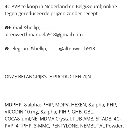
4C PVP te koop in Nederland en Belgi&euml; online
tegen gereduceerde prijzen zonder recept
☎️E-mail:&hellip;..............
altenwerthmanuela918@gmail.com
☎️Telegram:&hellip;......... @altenwerth918
ONZE BELANGRIJKSTE PRODUCTEN ZIJN:
MDPHP, &alpha;-PHiP, MDPV, HEXEN, &alpha;-PHP,
VICODIN 10 mg, &alpha;-PIHP, GHB, GBL,
COCA&Iuml;NE, MDMA Crystal, FUB-AMB, 5F-ADB, 4C-
PVP, 4F-PHP, 3-MMC, PENTYLONE, NEMBUTAL Powder,