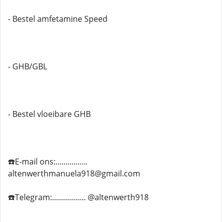
- Bestel amfetamine Speed
- GHB/GBL
- Bestel vloeibare GHB
☎️E-mail ons:................
altenwerthmanuela918@gmail.com
☎️Telegram:................. @altenwerth918