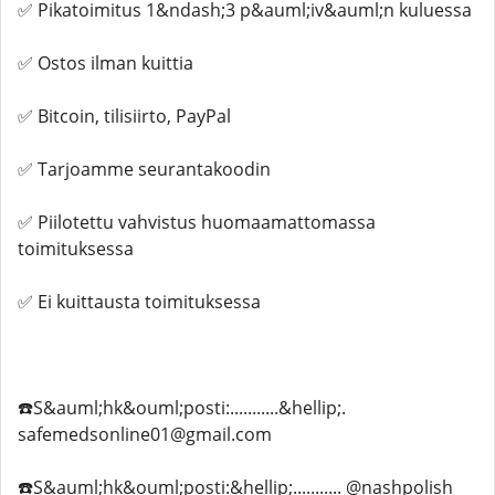
✅ Pikatoimitus 1&ndash;3 p&auml;iv&auml;n kuluessa
✅ Ostos ilman kuittia
✅ Bitcoin, tilisiirto, PayPal
✅ Tarjoamme seurantakoodin
✅ Piilotettu vahvistus huomaamattomassa
toimituksessa
✅ Ei kuittausta toimituksessa
☎️S&auml;hk&ouml;posti:...........&hellip;.
safemedsonline01@gmail.com
☎️S&auml;hk&ouml;posti:&hellip;........... @nashpolish