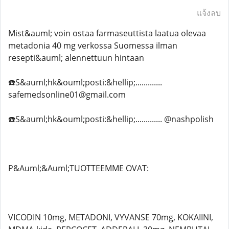
แจ้งลบ
Mist&auml; voin ostaa farmaseuttista laatua olevaa
metadonia 40 mg verkossa Suomessa ilman
resepti&auml; alennettuun hintaan
☎️S&auml;hk&ouml;posti:&hellip;.............
safemedsonline01@gmail.com
☎️S&auml;hk&ouml;posti:&hellip;............. @nashpolish
P&Auml;&Auml;TUOTTEEMME OVAT:
VICODIN 10mg, METADONI, VYVANSE 70mg, KOKAIINI,