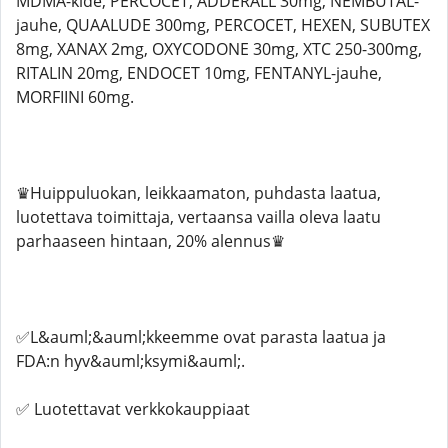
MDMA-kide, PERCOCET, ADDERALL 30mg, NEMBUTAL-
jauhe, QUAALUDE 300mg, PERCOCET, HEXEN, SUBUTEX
8mg, XANAX 2mg, OXYCODONE 30mg, XTC 250-300mg,
RITALIN 20mg, ENDOCET 10mg, FENTANYL-jauhe,
MORFIINI 60mg.
♛Huippuluokan, leikkaamaton, puhdasta laatua,
luotettava toimittaja, vertaansa vailla oleva laatu
parhaaseen hintaan, 20% alennus♛
✅L&auml;&auml;kkeemme ovat parasta laatua ja
FDA:n hyv&auml;ksymi&auml;.
✅ Luotettavat verkkokauppiaat