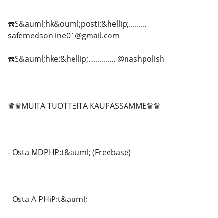
☎️S&auml;hk&ouml;posti:&hellip;.........
safemedsonline01@gmail.com
☎️S&auml;hke:&hellip;.............. @nashpolish
♛♛MUITA TUOTTEITA KAUPASSAMME♛♛
- Osta MDPHP:t&auml; (Freebase)
- Osta A-PHiP:t&auml;