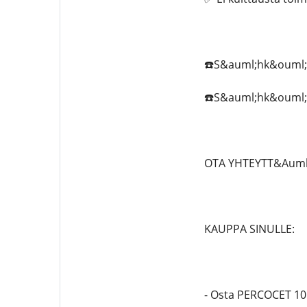
☎️S&auml;hk&ouml;po
☎️S&auml;hk&ouml;pos
OTA YHTEYTT&Auml;
KAUPPA SINULLE:
- Osta PERCOCET 1