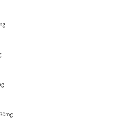
mg
g
mg
 30mg