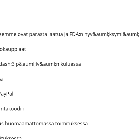
emme ovat parasta laatua ja FDA:n hyv&auml;ksymi&auml;
kokauppiaat
dash;3 p&auml;iv&auml;n kuluessa
ia
 PayPal
ntakoodin
stus huomaamattomassa toimituksessa
mituksessa