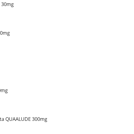
E 30mg
80mg
0mg
ista QUAALUDE 300mg