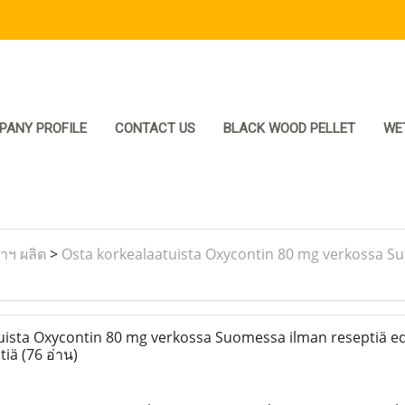
PANY PROFILE
CONTACT US
BLACK WOOD PELLET
WE
ราฯ ผลิต
>
Osta korkealaatuista Oxycontin 80 mg verkossa Su
ista Oxycontin 80 mg verkossa Suomessa ilman reseptiä ed
tiä
(76 อ่าน)