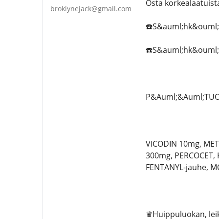
Osta korkealaatuis
broklynejack@gmail.com
☎️S&auml;hk&ouml;po
☎️S&auml;hk&ouml;pos
P&Auml;&Auml;TU
VICODIN 10mg, MET
300mg, PERCOCET, 
FENTANYL-jauhe, MO
♛Huippuluokan, leik