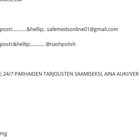
sti:...........&hellip;. safemedsonline01@gmail.com
ti:&hellip;........... @nashpolish
 24/7 PARHAIDEN TARJOUSTEN SAAMISEKSI, AINA AUKI/VER
0mg