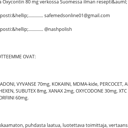
ta Oxycontin 80 mg verkossa Suomessa ilman resepti&auml; 
sti:&hellip;............. safemedsonline01@gmail.com
ti:&hellip;............. @nashpolish
OTTEEMME OVAT:
ADONI, VYVANSE 70mg, KOKAIINI, MDMA-kide, PERCOCET,
HEXEN, SUBUTEX 8mg, XANAX 2mg, OXYCODONE 30mg, XTC 
RFIINI 60mg.
kaamaton, puhdasta laatua, luotettava toimittaja, vertaans