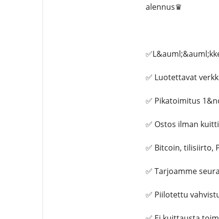
alennus♛
✅L&auml;&auml;kke
✅ Luotettavat verk
✅ Pikatoimitus 1&n
✅ Ostos ilman kuitt
✅ Bitcoin, tilisiirto,
✅ Tarjoamme seura
✅ Piilotettu vahvi
✅ Ei kuittausta toi