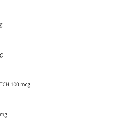
g
mg
ATCH 100 mcg.
0mg