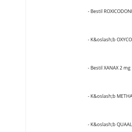
- Bestil ROXICODON
- K&oslash;b OXYC
- Bestil XANAX 2 mg
- K&oslash;b METH
- K&oslash;b QUAALU