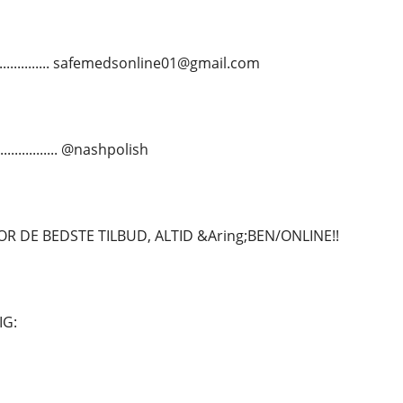
................ safemedsonline01@gmail.com
.............. @nashpolish
OR DE BEDSTE TILBUD, ALTID &Aring;BEN/ONLINE!!
IG: