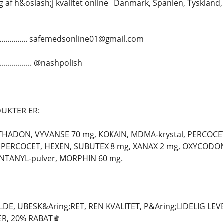
 af h&oslash;j kvalitet online i Danmark, Spanien, Tyskland,
................ safemedsonline01@gmail.com
.............. @nashpolish
UKTER ER:
THADON, VYVANSE 70 mg, KOKAIN, MDMA-krystal, PERCOCE
PERCOCET, HEXEN, SUBUTEX 8 mg, XANAX 2 mg, OXYCODON 3
NTANYL-pulver, MORPHIN 60 mg.
LDE, UBESK&Aring;RET, REN KVALITET, P&Aring;LIDELIG L
SER, 20% RABAT♛