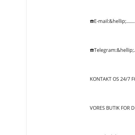
☎️E-mail:&hellip;.....
☎️Telegram:&hellip;...
KONTAKT OS 24/7 F
VORES BUTIK FOR D