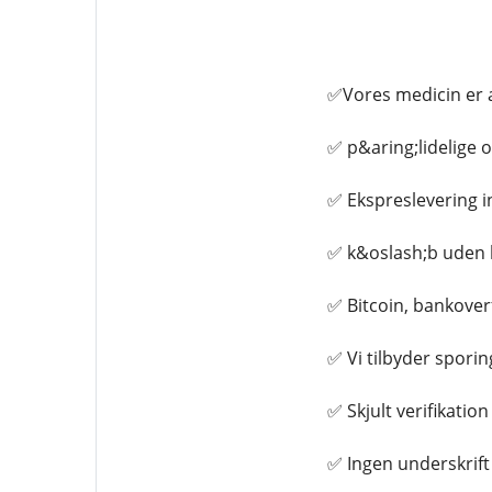
✅Vores medicin er a
✅ p&aring;lidelige o
✅ Ekspreslevering in
✅ k&oslash;b uden k
✅ Bitcoin, bankover
✅ Vi tilbyder spori
✅ Skjult verifikation
✅ Ingen underskrift