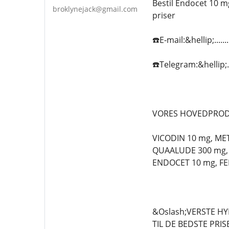
Bestil Endocet 10 mg
broklynejack@gmail.com
priser
☎️E-mail:&hellip;.....
☎️Telegram:&hellip;...
VORES HOVEDPROD
VICODIN 10 mg, ME
QUAALUDE 300 mg, 
ENDOCET 10 mg, FE
&Oslash;VERSTE HY
TIL DE BEDSTE PRI