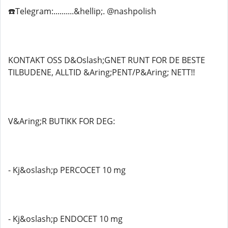
☎️Telegram:..........&hellip;. @nashpolish
KONTAKT OSS D&Oslash;GNET RUNT FOR DE BESTE
TILBUDENE, ALLTID &Aring;PENT/P&Aring; NETT!!
V&Aring;R BUTIKK FOR DEG:
- Kj&oslash;p PERCOCET 10 mg
- Kj&oslash;p ENDOCET 10 mg