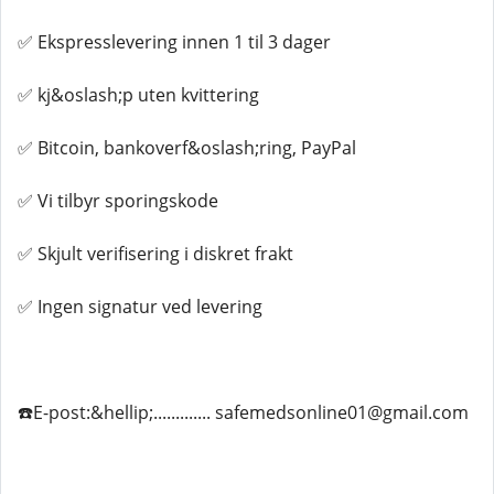
✅ Ekspresslevering innen 1 til 3 dager
✅ kj&oslash;p uten kvittering
✅ Bitcoin, bankoverf&oslash;ring, PayPal
✅ Vi tilbyr sporingskode
✅ Skjult verifisering i diskret frakt
✅ Ingen signatur ved levering
☎️E-post:&hellip;............. safemedsonline01@gmail.com