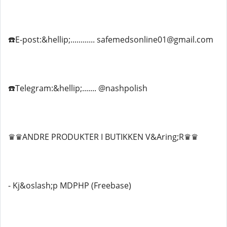
☎️E-post:&hellip;............ safemedsonline01@gmail.com
☎️Telegram:&hellip;....... @nashpolish
♛♛ANDRE PRODUKTER I BUTIKKEN V&Aring;R♛♛
- Kj&oslash;p MDPHP (Freebase)