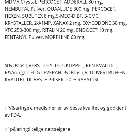
MDMA Crystal, PERCOCET, ADDERALL 30 mg,
NEMBUTAL Pulver, QUAALUDE 300 mg, PERCOCET,
HEXEN, SUBUTEX 8 mg,5-MEO-DIBF, 3-CMC
KRYSTALLER, 2-A1MP, XANAX 2 mg, OXYCODONE 30 mg,
XTC 250-300 mg, RITALIN 20 mg, ENDOCET 10 mg,
FENTANYL Pulver, MORPHINE 60 mg.
♛&Oslash;VERSTE HYLLE, UKLIPPET, REN KVALITET,
P&Aring;LITELIG LEVERAND&Oslash;R, UOVERTRUFFEN
KVALITET TIL BESTE PRISER, 20 % RABATT♛
✅V&aring;re medisiner er av beste kvalitet og godkjent
av FDA.
✅ p&aring;litelige nettselgere