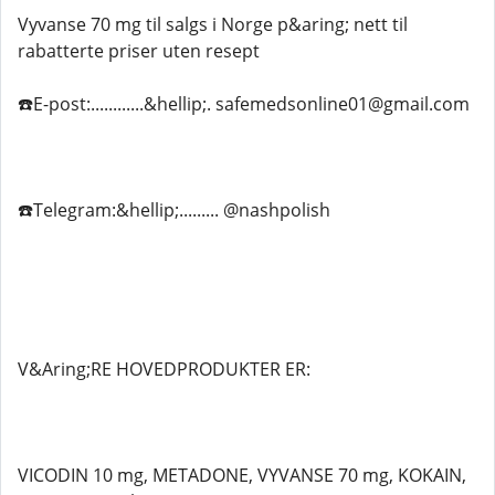
Vyvanse 70 mg til salgs i Norge p&aring; nett til
rabatterte priser uten resept
☎️E-post:............&hellip;. safemedsonline01@gmail.com
☎️Telegram:&hellip;......... @nashpolish
V&Aring;RE HOVEDPRODUKTER ER:
VICODIN 10 mg, METADONE, VYVANSE 70 mg, KOKAIN,