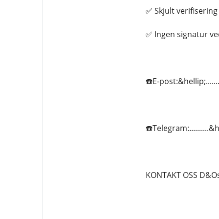
✅ Skjult verifisering 
✅ Ingen signatur ve
☎️E-post:&hellip;...
☎️Telegram:..........
KONTAKT OSS D&Osl