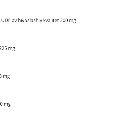
LUDE av h&oslash;y kvalitet 300 mg
 225 mg
 8 mg
30 mg