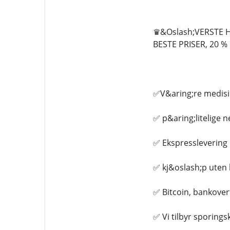
♛&Oslash;VERSTE H
BESTE PRISER, 20 
✅V&aring;re medisin
✅ p&aring;litelige n
✅ Ekspresslevering i
✅ kj&oslash;p uten 
✅ Bitcoin, bankover
✅ Vi tilbyr sporing