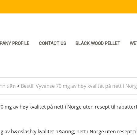
PANY PROFILE
CONTACT US
BLACK WOOD PELLET
WE
ราฯ ผลิต
>
Bestill Vyvanse 70 mg av høy kvalitet på nett i Norg
0 mg av høy kvalitet på nett i Norge uten resept til rabatter
g av h&oslash;y kvalitet p&aring; nett i Norge uten resept ti