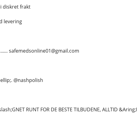
i diskret frakt
d levering
.......... safemedsonline01@gmail.com
&hellip;. @nashpolish
ash;GNET RUNT FOR DE BESTE TILBUDENE, ALLTID &Aring;P