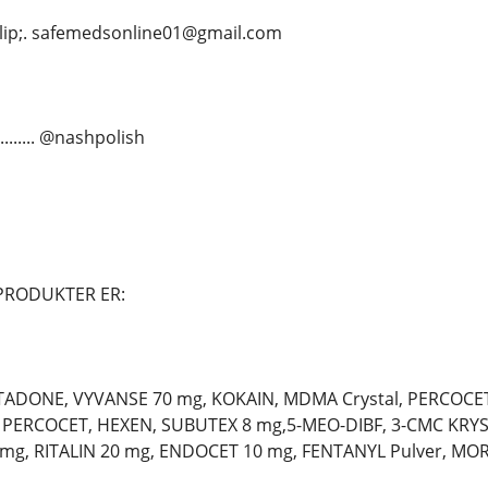
.&hellip;. safemedsonline01@gmail.com
....... @nashpolish
PRODUKTER ER:
TADONE, VYVANSE 70 mg, KOKAIN, MDMA Crystal, PERCOCET
PERCOCET, HEXEN, SUBUTEX 8 mg,5-MEO-DIBF, 3-CMC KRY
 mg, RITALIN 20 mg, ENDOCET 10 mg, FENTANYL Pulver, MO