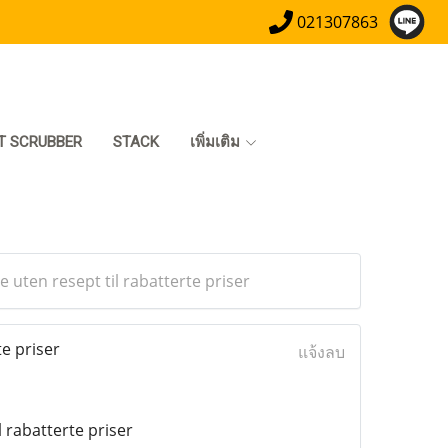
021307863
T SCRUBBER
STACK
เพิ่มเติม
e uten resept til rabatterte priser
te priser
แจ้งลบ
l rabatterte priser