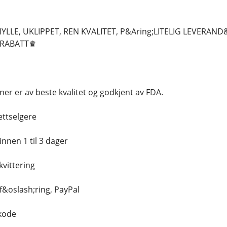
YLLE, UKLIPPET, REN KVALITET, P&Aring;LITELIG LEVERAND
% RABATT♛
er er av beste kvalitet og godkjent av FDA.
ettselgere
nnen 1 til 3 dager
kvittering
f&oslash;ring, PayPal
skode