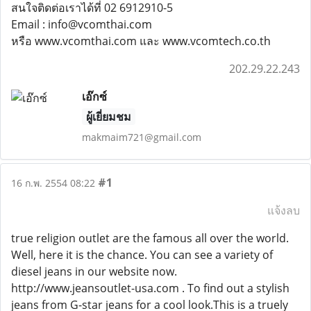
สนใจติดต่อเราได้ที่ 02 6912910-5
Email : info@vcomthai.com
หรือ www.vcomthai.com และ www.vcomtech.co.th
202.29.22.243
เอ๊กซ์
ผู้เยี่ยมชม
makmaim721@gmail.com
#1
16 ก.พ. 2554 08:22
แจ้งลบ
true religion outlet are the famous all over the world.
Well, here it is the chance. You can see a variety of
diesel jeans in our website now.
http://www.jeansoutlet-usa.com . To find out a stylish
jeans from G-star jeans for a cool look.This is a truely