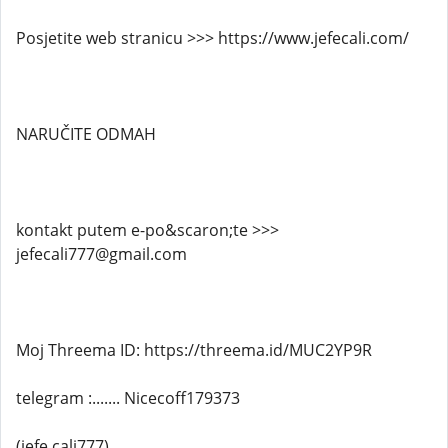
Posjetite web stranicu >>> https://www.jefecali.com/
NARUČITE ODMAH
kontakt putem e-po&scaron;te >>>
jefecali777@gmail.com
Moj Threema ID: https://threema.id/MUC2YP9R
telegram :....... Nicecoff179373
(jefe cali777)