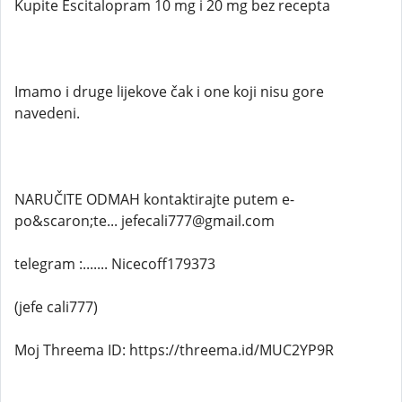
Kupite Escitalopram 10 mg i 20 mg bez recepta
Imamo i druge lijekove čak i one koji nisu gore
navedeni.
NARUČITE ODMAH kontaktirajte putem e-
po&scaron;te... jefecali777@gmail.com
telegram :....... Nicecoff179373
(jefe cali777)
Moj Threema ID: https://threema.id/MUC2YP9R