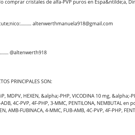
comprar cristales de alfa-PVP puros en Espa&ntilde;a, Din
ute;nico:......... altenwerthmanuela918@gmail.com
......... @altenwerth918
OS PRINCIPALES SON:
P, MDPV, HEXEN, &alpha;-PHP, VICODINA 10 mg, &alpha;-
5F-ADB, 4C-PVP, 4F-PHP, 3-MMC, PENTILONA, NEMBUTAL en 
XEN, AMB-FUBINACA, 4-MMC, FUB-AMB, 4C-PVP, 4F-PHP, FENT