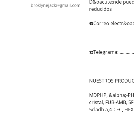
D&oacute;nde puedo 
broklynejack@gmail.com
reducidos
☎️Correo electr&oac
☎️Telegrama:...........
NUESTROS PRODUCT
MDPHP, &alpha;-PHi
cristal, FUB-AMB, 
5cladb a,4-CEC, HE