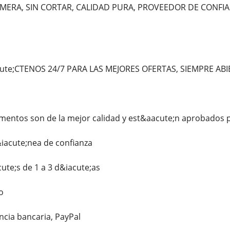
ERA, SIN CORTAR, CALIDAD PURA, PROVEEDOR DE CONFIAN
ute;CTENOS 24/7 PARA LAS MEJORES OFERTAS, SIEMPRE ABI
entos son de la mejor calidad y est&aacute;n aprobados p
iacute;nea de confianza
te;s de 1 a 3 d&iacute;as
o
ncia bancaria, PayPal