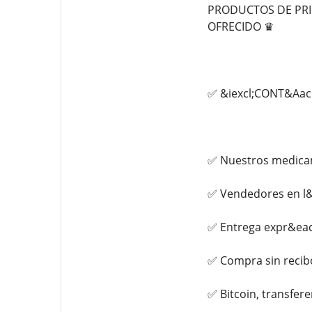
PRODUCTOS DE PRIM
OFRECIDO ♛
✅ &iexcl;CONT&Aac
✅ Nuestros medicam
✅ Vendedores en l&
✅ Entrega expr&eacu
✅ Compra sin recib
✅ Bitcoin, transfere