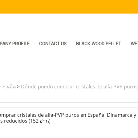
PANY PROFILE
CONTACT US
BLACK WOOD PELLET
WE
ราฯ ผลิต
>
Dónde puedo comprar cristales de alfa-PVP puros
rar cristales de alfa-PVP puros en España, Dinamarca y 
ios reducidos
(152 อ่าน)