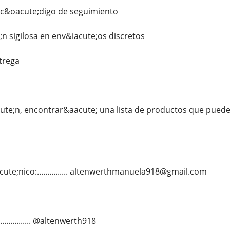
c&oacute;digo de seguimiento
;n sigilosa en env&iacute;os discretos
ntrega
ute;n, encontrar&aacute; una lista de productos que pu
ute;nico:............... altenwerthmanuela918@gmail.com
................ @altenwerth918