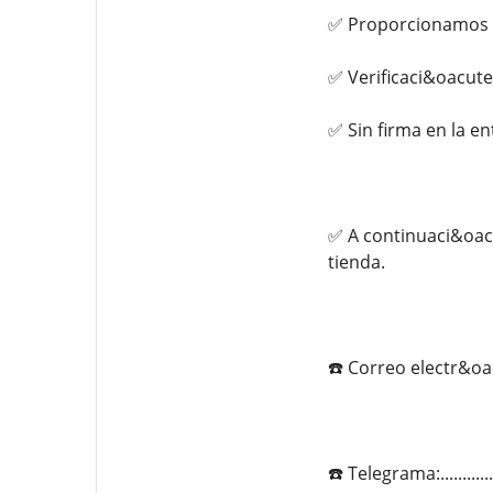
✅ Proporcionamos 
✅ Verificaci&oacute
✅ Sin firma en la e
✅ A continuaci&oac
tienda.
☎️ Correo electr&oac
☎️ Telegrama:...........