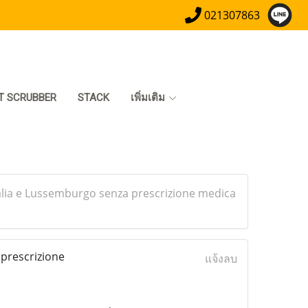
021307863
T SCRUBBER
STACK
เพิ่มเติม
stralia e Lussemburgo senza prescrizione medica
 prescrizione
แจ้งลบ