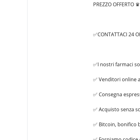
PREZZO OFFERTO ♛
✅CONTATTACI 24 ORE
✅I nostri farmaci so
✅ Venditori online a
✅ Consegna espress
✅ Acquisto senza s
✅ Bitcoin, bonifico 
✅ Forniamo codice 