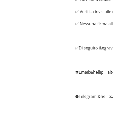
✅ Verifica invisibile
✅ Nessuna firma al
✅Di seguito &egrave
☎️Email:&hellip;..
☎️Telegram:&hellip