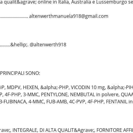
a qualit&agrave; online in Italia, Australia e Lussemburgo s
......................... altenwerthmanuela918@gmail.com
............&hellip;. @altenwerth918
 PRINCIPALI SONO:
P, MDPV, HEXEN, &alpha;-PHP, VICODIN 10 mg, &alpha;-PIHP
VP, 4F-PHP, 3-MMC, PENTYLONE, NEMBUTAL in polvere, QUA
B-FUBINACA, 4-MMC, FUB-AMB, 4C-PVP, 4F-PHP, FENTANIL in 
ave;, INTEGRALE, DI ALTA QUALIT&Agrave;, FORNITORE AFF