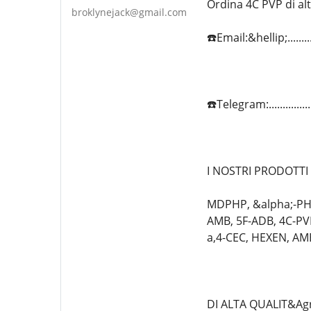
Ordina 4C PVP di alt
broklynejack@gmail.com
☎️Email:&hellip;.......
☎️Telegram:............
I NOSTRI PRODOTTI
MDPHP, &alpha;-PHi
AMB, 5F-ADB, 4C-P
a,4-CEC, HEXEN, AM
DI ALTA QUALIT&Agr