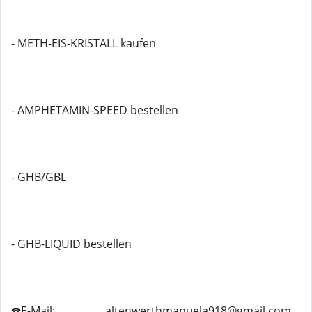
- METH-EIS-KRISTALL kaufen
- AMPHETAMIN-SPEED bestellen
- GHB/GBL
- GHB-LIQUID bestellen
☎️E-Mail: ................ altenwerthmanuela918@gmail.com