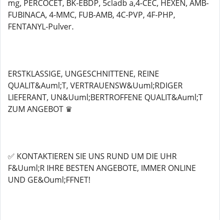
mg, PERCOCET, BK-EBDP, 5cladb a,4-CEC, HEXEN, AMB-
FUBINACA, 4-MMC, FUB-AMB, 4C-PVP, 4F-PHP,
FENTANYL-Pulver.
ERSTKLASSIGE, UNGESCHNITTENE, REINE
QUALIT&Auml;T, VERTRAUENSW&Uuml;RDIGER
LIEFERANT, UN&Uuml;BERTROFFENE QUALIT&Auml;T
ZUM ANGEBOT ♛
✅ KONTAKTIEREN SIE UNS RUND UM DIE UHR
F&Uuml;R IHRE BESTEN ANGEBOTE, IMMER ONLINE
UND GE&Ouml;FFNET!