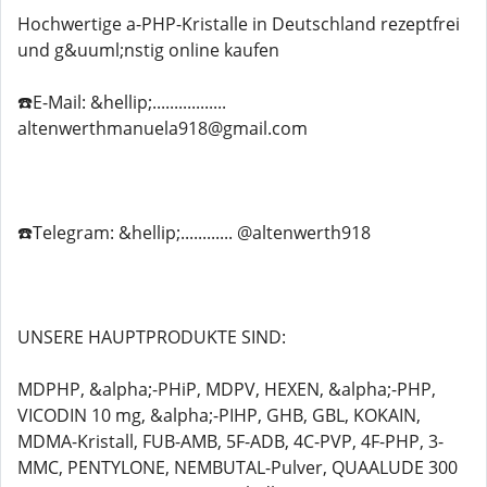
Hochwertige a-PHP-Kristalle in Deutschland rezeptfrei
und g&uuml;nstig online kaufen
☎️E-Mail: &hellip;.................
altenwerthmanuela918@gmail.com
☎️Telegram: &hellip;............ @altenwerth918
UNSERE HAUPTPRODUKTE SIND:
MDPHP, &alpha;-PHiP, MDPV, HEXEN, &alpha;-PHP,
VICODIN 10 mg, &alpha;-PIHP, GHB, GBL, KOKAIN,
MDMA-Kristall, FUB-AMB, 5F-ADB, 4C-PVP, 4F-PHP, 3-
MMC, PENTYLONE, NEMBUTAL-Pulver, QUAALUDE 300