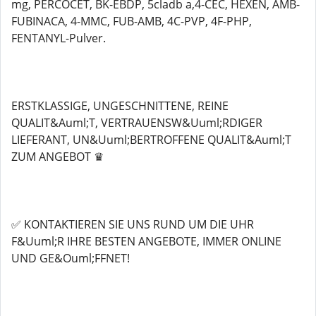
mg, PERCOCET, BK-EBDP, 5cladb a,4-CEC, HEXEN, AMB-
FUBINACA, 4-MMC, FUB-AMB, 4C-PVP, 4F-PHP,
FENTANYL-Pulver.
ERSTKLASSIGE, UNGESCHNITTENE, REINE
QUALIT&Auml;T, VERTRAUENSW&Uuml;RDIGER
LIEFERANT, UN&Uuml;BERTROFFENE QUALIT&Auml;T
ZUM ANGEBOT ♛
✅ KONTAKTIEREN SIE UNS RUND UM DIE UHR
F&Uuml;R IHRE BESTEN ANGEBOTE, IMMER ONLINE
UND GE&Ouml;FFNET!