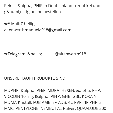
Reines &alpha;-PHiP in Deutschland rezeptfrei und
g&uuml;nstig online bestellen
☎️E-Mail: &hellip;.................
altenwerthmanuela918@gmail.com
☎️Telegram: &hellip;............ @altenwerth918
UNSERE HAUPTPRODUKTE SIND:
MDPHP, &alpha;-PHiP, MDPV, HEXEN, &alpha;-PHP,
VICODIN 10 mg, &alpha;-PIHP, GHB, GBL, KOKAIN,
MDMA-Kristall, FUB-AMB, 5F-ADB, 4C-PVP, 4F-PHP, 3-
MMC, PENTYLONE, NEMBUTAL-Pulver, QUAALUDE 300