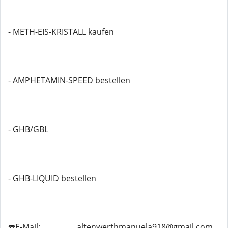
- METH-EIS-KRISTALL kaufen
- AMPHETAMIN-SPEED bestellen
- GHB/GBL
- GHB-LIQUID bestellen
☎️E-Mail: ................ altenwerthmanuela918@gmail.com