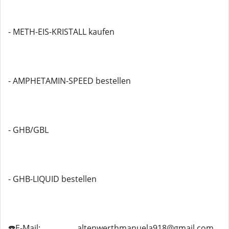
- METH-EIS-KRISTALL kaufen
- AMPHETAMIN-SPEED bestellen
- GHB/GBL
- GHB-LIQUID bestellen
☎️E-Mail: ................ altenwerthmanuela918@gmail.com