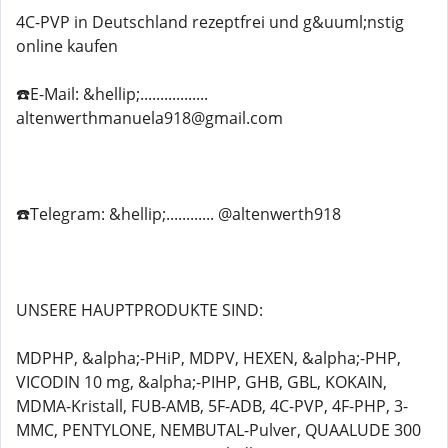
4C-PVP in Deutschland rezeptfrei und g&uuml;nstig
online kaufen
☎️E-Mail: &hellip;.................
altenwerthmanuela918@gmail.com
☎️Telegram: &hellip;............ @altenwerth918
UNSERE HAUPTPRODUKTE SIND:
MDPHP, &alpha;-PHiP, MDPV, HEXEN, &alpha;-PHP,
VICODIN 10 mg, &alpha;-PIHP, GHB, GBL, KOKAIN,
MDMA-Kristall, FUB-AMB, 5F-ADB, 4C-PVP, 4F-PHP, 3-
MMC, PENTYLONE, NEMBUTAL-Pulver, QUAALUDE 300