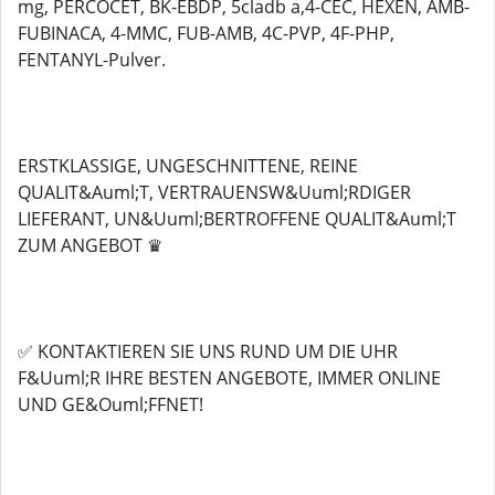
mg, PERCOCET, BK-EBDP, 5cladb a,4-CEC, HEXEN, AMB-
FUBINACA, 4-MMC, FUB-AMB, 4C-PVP, 4F-PHP,
FENTANYL-Pulver.
ERSTKLASSIGE, UNGESCHNITTENE, REINE
QUALIT&Auml;T, VERTRAUENSW&Uuml;RDIGER
LIEFERANT, UN&Uuml;BERTROFFENE QUALIT&Auml;T
ZUM ANGEBOT ♛
✅ KONTAKTIEREN SIE UNS RUND UM DIE UHR
F&Uuml;R IHRE BESTEN ANGEBOTE, IMMER ONLINE
UND GE&Ouml;FFNET!