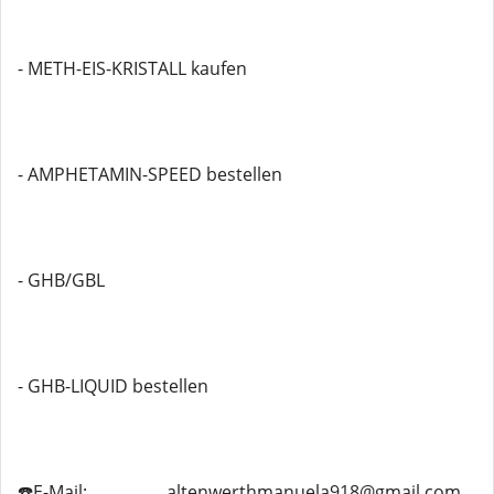
- METH-EIS-KRISTALL kaufen
- AMPHETAMIN-SPEED bestellen
- GHB/GBL
- GHB-LIQUID bestellen
☎️E-Mail: ................ altenwerthmanuela918@gmail.com