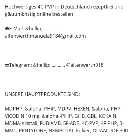
Hochwertiges 4C-PVP in Deutschland rezeptfrei und
g&uuml;nstig online bestellen
☎️E-Mail: &hellip;.................
altenwerthmanuela918@gmail.com
☎️Telegram: &hellip;............ @altenwerth918
UNSERE HAUPTPRODUKTE SIND:
MDPHP, &alpha;-PHiP, MDPV, HEXEN, &alpha;-PHP,
VICODIN 10 mg, &alpha;-PIHP, GHB, GBL, KOKAIN,
MDMA-Kristall, FUB-AMB, 5F-ADB, 4C-PVP, 4F-PHP, 3-
MMC, PENTYLONE, NEMBUTAL-Pulver, QUAALUDE 300