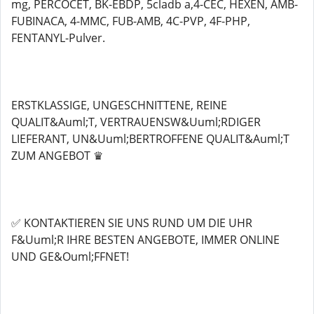
mg, PERCOCET, BK-EBDP, 5cladb a,4-CEC, HEXEN, AMB-
FUBINACA, 4-MMC, FUB-AMB, 4C-PVP, 4F-PHP,
FENTANYL-Pulver.
ERSTKLASSIGE, UNGESCHNITTENE, REINE
QUALIT&Auml;T, VERTRAUENSW&Uuml;RDIGER
LIEFERANT, UN&Uuml;BERTROFFENE QUALIT&Auml;T
ZUM ANGEBOT ♛
✅ KONTAKTIEREN SIE UNS RUND UM DIE UHR
F&Uuml;R IHRE BESTEN ANGEBOTE, IMMER ONLINE
UND GE&Ouml;FFNET!