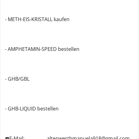
- METH-EIS-KRISTALL kaufen
- AMPHETAMIN-SPEED bestellen
- GHB/GBL
- GHB-LIQUID bestellen
☎️E-Mail: ................ altenwerthmanuela918@gmail.com