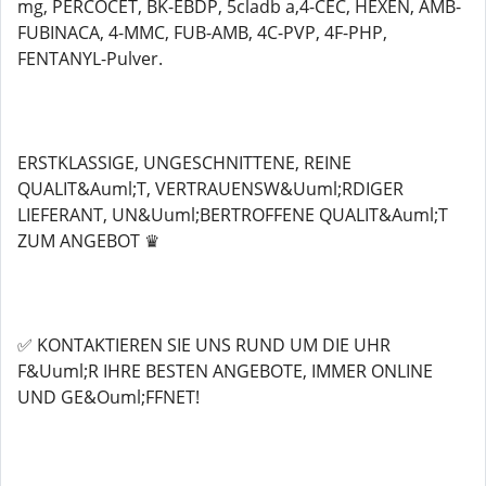
mg, PERCOCET, BK-EBDP, 5cladb a,4-CEC, HEXEN, AMB-
FUBINACA, 4-MMC, FUB-AMB, 4C-PVP, 4F-PHP,
FENTANYL-Pulver.
ERSTKLASSIGE, UNGESCHNITTENE, REINE
QUALIT&Auml;T, VERTRAUENSW&Uuml;RDIGER
LIEFERANT, UN&Uuml;BERTROFFENE QUALIT&Auml;T
ZUM ANGEBOT ♛
✅ KONTAKTIEREN SIE UNS RUND UM DIE UHR
F&Uuml;R IHRE BESTEN ANGEBOTE, IMMER ONLINE
UND GE&Ouml;FFNET!