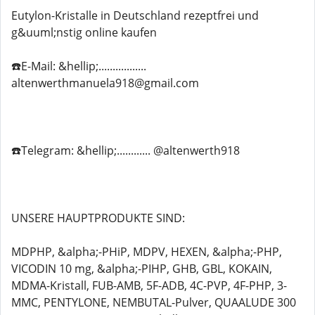
Eutylon-Kristalle in Deutschland rezeptfrei und
g&uuml;nstig online kaufen
☎️E-Mail: &hellip;.................
altenwerthmanuela918@gmail.com
☎️Telegram: &hellip;............ @altenwerth918
UNSERE HAUPTPRODUKTE SIND:
MDPHP, &alpha;-PHiP, MDPV, HEXEN, &alpha;-PHP,
VICODIN 10 mg, &alpha;-PIHP, GHB, GBL, KOKAIN,
MDMA-Kristall, FUB-AMB, 5F-ADB, 4C-PVP, 4F-PHP, 3-
MMC, PENTYLONE, NEMBUTAL-Pulver, QUAALUDE 300