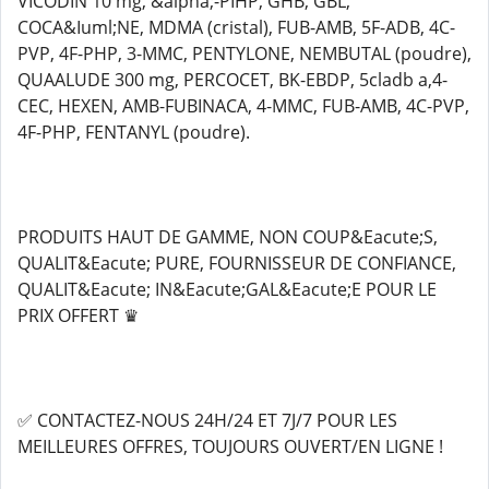
VICODIN 10 mg, &alpha;-PIHP, GHB, GBL,
COCA&Iuml;NE, MDMA (cristal), FUB-AMB, 5F-ADB, 4C-
PVP, 4F-PHP, 3-MMC, PENTYLONE, NEMBUTAL (poudre),
QUAALUDE 300 mg, PERCOCET, BK-EBDP, 5cladb a,4-
CEC, HEXEN, AMB-FUBINACA, 4-MMC, FUB-AMB, 4C-PVP,
4F-PHP, FENTANYL (poudre).
PRODUITS HAUT DE GAMME, NON COUP&Eacute;S,
QUALIT&Eacute; PURE, FOURNISSEUR DE CONFIANCE,
QUALIT&Eacute; IN&Eacute;GAL&Eacute;E POUR LE
PRIX OFFERT ♛
✅ CONTACTEZ-NOUS 24H/24 ET 7J/7 POUR LES
MEILLEURES OFFRES, TOUJOURS OUVERT/EN LIGNE !