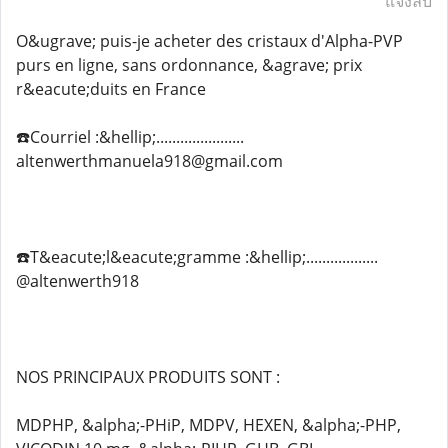
แจ้งลบ
O&ugrave; puis-je acheter des cristaux d'Alpha-PVP
purs en ligne, sans ordonnance, &agrave; prix
r&eacute;duits en France
☎️Courriel :&hellip;......................
altenwerthmanuela918@gmail.com
☎️T&eacute;l&eacute;gramme :&hellip;..................
@altenwerth918
NOS PRINCIPAUX PRODUITS SONT :
MDPHP, &alpha;-PHiP, MDPV, HEXEN, &alpha;-PHP,