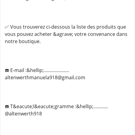
✅ Vous trouverez ci-dessous la liste des produits que
vous pouvez acheter &agrave; votre convenance dans
notre boutique.
☎️ E-mail :&hellip;.....................
altenwerthmanuela918@gmail.com
☎️ T&eacute;l&eacute;gramme :&hellip;............
@altenwerth918