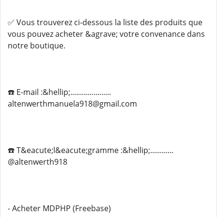
✅ Vous trouverez ci-dessous la liste des produits que
vous pouvez acheter &agrave; votre convenance dans
notre boutique.
☎️ E-mail :&hellip;.....................
altenwerthmanuela918@gmail.com
☎️ T&eacute;l&eacute;gramme :&hellip;............
@altenwerth918
- Acheter MDPHP (Freebase)