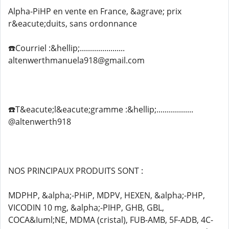
Alpha-PiHP en vente en France, &agrave; prix
r&eacute;duits, sans ordonnance
☎️Courriel :&hellip;......................
altenwerthmanuela918@gmail.com
☎️T&eacute;l&eacute;gramme :&hellip;..................
@altenwerth918
NOS PRINCIPAUX PRODUITS SONT :
MDPHP, &alpha;-PHiP, MDPV, HEXEN, &alpha;-PHP,
VICODIN 10 mg, &alpha;-PIHP, GHB, GBL,
COCA&Iuml;NE, MDMA (cristal), FUB-AMB, 5F-ADB, 4C-