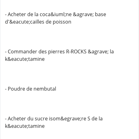
- Acheter de la coca&iuml;ne &agrave; base
d'&eacute;cailles de poisson
- Commander des pierres R-ROCKS &agrave; la
k&eacute;tamine
- Poudre de nembutal
- Acheter du sucre isom&egrave;re S de la
k&eacute;tamine