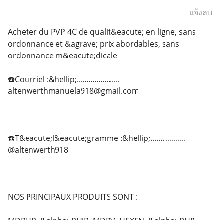
แจ้งลบ
Acheter du PVP 4C de qualit&eacute; en ligne, sans
ordonnance et &agrave; prix abordables, sans
ordonnance m&eacute;dicale
☎️Courriel :&hellip;......................
altenwerthmanuela918@gmail.com
☎️T&eacute;l&eacute;gramme :&hellip;..................
@altenwerth918
NOS PRINCIPAUX PRODUITS SONT :