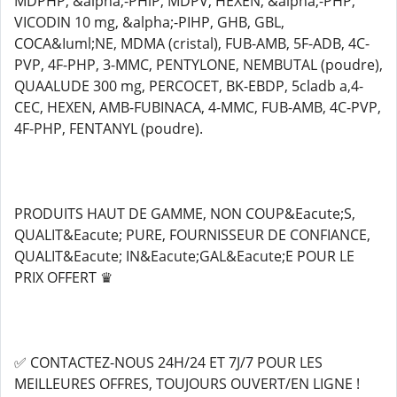
MDPHP, &alpha;-PHiP, MDPV, HEXEN, &alpha;-PHP,
VICODIN 10 mg, &alpha;-PIHP, GHB, GBL,
COCA&Iuml;NE, MDMA (cristal), FUB-AMB, 5F-ADB, 4C-
PVP, 4F-PHP, 3-MMC, PENTYLONE, NEMBUTAL (poudre),
QUAALUDE 300 mg, PERCOCET, BK-EBDP, 5cladb a,4-
CEC, HEXEN, AMB-FUBINACA, 4-MMC, FUB-AMB, 4C-PVP,
4F-PHP, FENTANYL (poudre).
PRODUITS HAUT DE GAMME, NON COUP&Eacute;S,
QUALIT&Eacute; PURE, FOURNISSEUR DE CONFIANCE,
QUALIT&Eacute; IN&Eacute;GAL&Eacute;E POUR LE
PRIX OFFERT ♛
✅ CONTACTEZ-NOUS 24H/24 ET 7J/7 POUR LES
MEILLEURES OFFRES, TOUJOURS OUVERT/EN LIGNE !