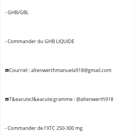
- GHB/GBL
- Commander du GHB LIQUIDE
☎️Courriel : altenwerthmanuela918@gmail.com
☎️T&eacute;l&eacute;gramme : @altenwerth918
- Commander de l'XTC 250-300 mg