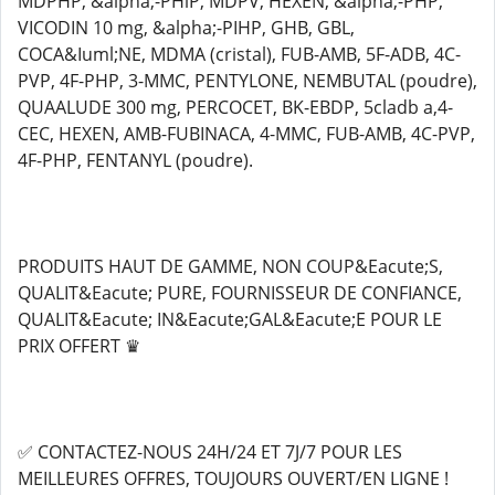
MDPHP, &alpha;-PHiP, MDPV, HEXEN, &alpha;-PHP,
VICODIN 10 mg, &alpha;-PIHP, GHB, GBL,
COCA&Iuml;NE, MDMA (cristal), FUB-AMB, 5F-ADB, 4C-
PVP, 4F-PHP, 3-MMC, PENTYLONE, NEMBUTAL (poudre),
QUAALUDE 300 mg, PERCOCET, BK-EBDP, 5cladb a,4-
CEC, HEXEN, AMB-FUBINACA, 4-MMC, FUB-AMB, 4C-PVP,
4F-PHP, FENTANYL (poudre).
PRODUITS HAUT DE GAMME, NON COUP&Eacute;S,
QUALIT&Eacute; PURE, FOURNISSEUR DE CONFIANCE,
QUALIT&Eacute; IN&Eacute;GAL&Eacute;E POUR LE
PRIX OFFERT ♛
✅ CONTACTEZ-NOUS 24H/24 ET 7J/7 POUR LES
MEILLEURES OFFRES, TOUJOURS OUVERT/EN LIGNE !