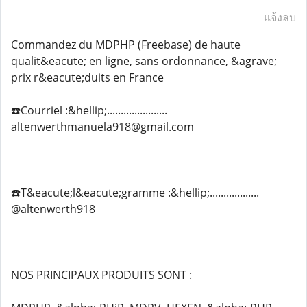
แจ้งลบ
Commandez du MDPHP (Freebase) de haute
qualit&eacute; en ligne, sans ordonnance, &agrave;
prix r&eacute;duits en France
☎️Courriel :&hellip;......................
altenwerthmanuela918@gmail.com
☎️T&eacute;l&eacute;gramme :&hellip;..................
@altenwerth918
NOS PRINCIPAUX PRODUITS SONT :