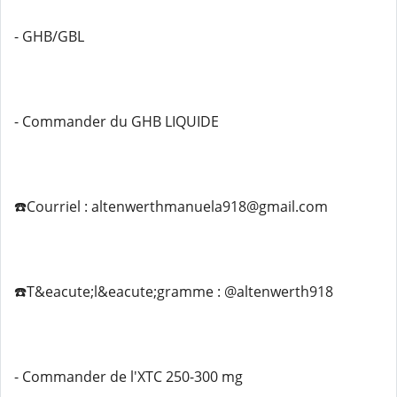
- GHB/GBL
- Commander du GHB LIQUIDE
☎️Courriel : altenwerthmanuela918@gmail.com
☎️T&eacute;l&eacute;gramme : @altenwerth918
- Commander de l'XTC 250-300 mg