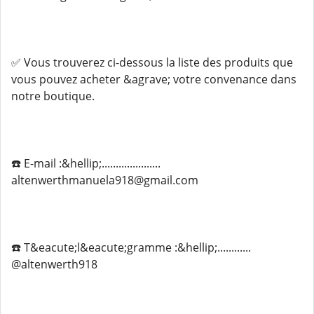
✅ Vous trouverez ci-dessous la liste des produits que
vous pouvez acheter &agrave; votre convenance dans
notre boutique.
☎️ E-mail :&hellip;.....................
altenwerthmanuela918@gmail.com
☎️ T&eacute;l&eacute;gramme :&hellip;............
@altenwerth918