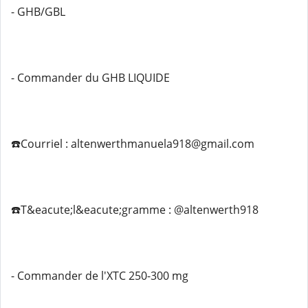
- GHB/GBL
- Commander du GHB LIQUIDE
☎️Courriel : altenwerthmanuela918@gmail.com
☎️T&eacute;l&eacute;gramme : @altenwerth918
- Commander de l'XTC 250-300 mg