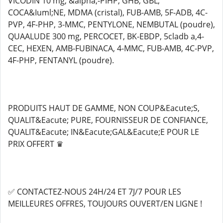
VICODIN 10 mg, &alpha;-PIHP, GHB, GBL,
COCA&Iuml;NE, MDMA (cristal), FUB-AMB, 5F-ADB, 4C-
PVP, 4F-PHP, 3-MMC, PENTYLONE, NEMBUTAL (poudre),
QUAALUDE 300 mg, PERCOCET, BK-EBDP, 5cladb a,4-
CEC, HEXEN, AMB-FUBINACA, 4-MMC, FUB-AMB, 4C-PVP,
4F-PHP, FENTANYL (poudre).
PRODUITS HAUT DE GAMME, NON COUP&Eacute;S,
QUALIT&Eacute; PURE, FOURNISSEUR DE CONFIANCE,
QUALIT&Eacute; IN&Eacute;GAL&Eacute;E POUR LE
PRIX OFFERT ♛
✅ CONTACTEZ-NOUS 24H/24 ET 7J/7 POUR LES
MEILLEURES OFFRES, TOUJOURS OUVERT/EN LIGNE !