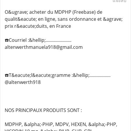
แจ้งลบ
O&ugrave; acheter du MDPHP (Freebase) de
qualit&eacute; en ligne, sans ordonnance et &agrave;
prix r&eacute;duits, en France
☎️Courriel :&hellip;......................
altenwerthmanuela918@gmail.com
☎️T&eacute;l&eacute;gramme :&hellip;..................
@altenwerth918
NOS PRINCIPAUX PRODUITS SONT :
MDPHP, &alpha;-PHiP, MDPV, HEXEN, &alpha;-PHP,