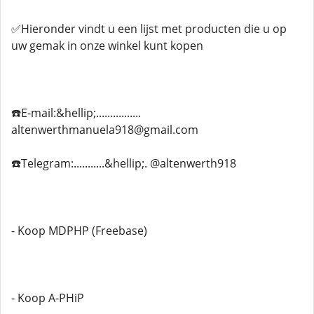
✅Hieronder vindt u een lijst met producten die u op
uw gemak in onze winkel kunt kopen
☎️E-mail:&hellip;................
altenwerthmanuela918@gmail.com
☎️Telegram:...........&hellip;. @altenwerth918
- Koop MDPHP (Freebase)
- Koop A-PHiP