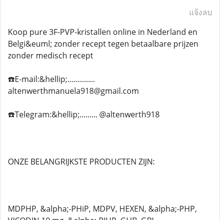
แจ้งลบ
Koop pure 3F-PVP-kristallen online in Nederland en
Belgi&euml; zonder recept tegen betaalbare prijzen
zonder medisch recept
☎️E-mail:&hellip;..............
altenwerthmanuela918@gmail.com
☎️Telegram:&hellip;......... @altenwerth918
ONZE BELANGRIJKSTE PRODUCTEN ZIJN:
MDPHP, &alpha;-PHiP, MDPV, HEXEN, &alpha;-PHP,