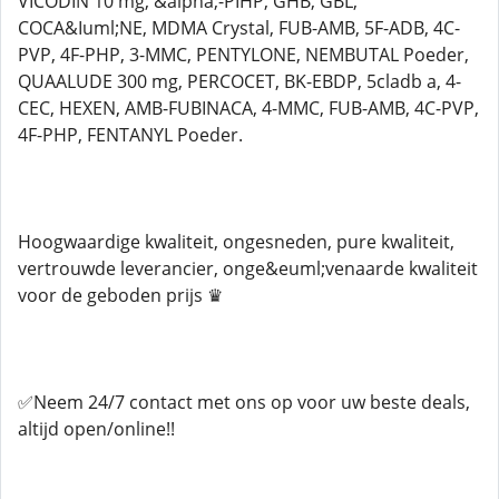
VICODIN 10 mg, &alpha;-PIHP, GHB, GBL,
COCA&Iuml;NE, MDMA Crystal, FUB-AMB, 5F-ADB, 4C-
PVP, 4F-PHP, 3-MMC, PENTYLONE, NEMBUTAL Poeder,
QUAALUDE 300 mg, PERCOCET, BK-EBDP, 5cladb a, 4-
CEC, HEXEN, AMB-FUBINACA, 4-MMC, FUB-AMB, 4C-PVP,
4F-PHP, FENTANYL Poeder.
Hoogwaardige kwaliteit, ongesneden, pure kwaliteit,
vertrouwde leverancier, onge&euml;venaarde kwaliteit
voor de geboden prijs ♛
✅Neem 24/7 contact met ons op voor uw beste deals,
altijd open/online!!