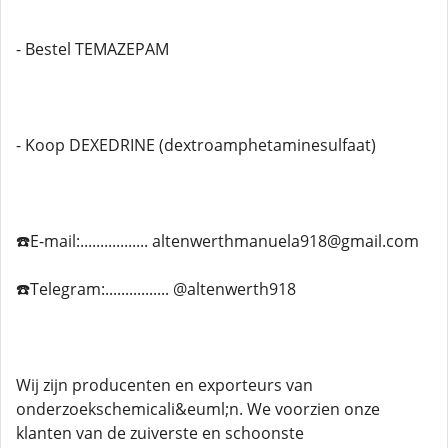
- Bestel TEMAZEPAM
- Koop DEXEDRINE (dextroamphetaminesulfaat)
☎️E-mail:................. altenwerthmanuela918@gmail.com
☎️Telegram:................ @altenwerth918
Wij zijn producenten en exporteurs van
onderzoekschemicali&euml;n. We voorzien onze
klanten van de zuiverste en schoonste