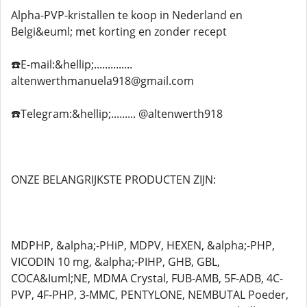
Alpha-PVP-kristallen te koop in Nederland en
Belgi&euml; met korting en zonder recept
☎️E-mail:&hellip;..............
altenwerthmanuela918@gmail.com
☎️Telegram:&hellip;......... @altenwerth918
ONZE BELANGRIJKSTE PRODUCTEN ZIJN:
MDPHP, &alpha;-PHiP, MDPV, HEXEN, &alpha;-PHP,
VICODIN 10 mg, &alpha;-PIHP, GHB, GBL,
COCA&Iuml;NE, MDMA Crystal, FUB-AMB, 5F-ADB, 4C-
PVP, 4F-PHP, 3-MMC, PENTYLONE, NEMBUTAL Poeder,