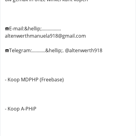
☎️E-mail:&hellip;................
altenwerthmanuela918@gmail.com
☎️Telegram:...........&hellip;. @altenwerth918
- Koop MDPHP (Freebase)
- Koop A-PHiP