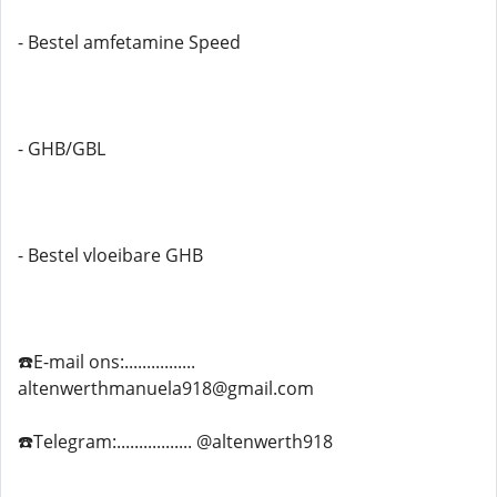
- Bestel amfetamine Speed
- GHB/GBL
- Bestel vloeibare GHB
☎️E-mail ons:................
altenwerthmanuela918@gmail.com
☎️Telegram:................. @altenwerth918