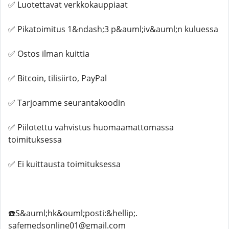
✅ Luotettavat verkkokauppiaat
✅ Pikatoimitus 1&ndash;3 p&auml;iv&auml;n kuluessa
✅ Ostos ilman kuittia
✅ Bitcoin, tilisiirto, PayPal
✅ Tarjoamme seurantakoodin
✅ Piilotettu vahvistus huomaamattomassa
toimituksessa
✅ Ei kuittausta toimituksessa
☎️S&auml;hk&ouml;posti:&hellip;.
safemedsonline01@gmail.com