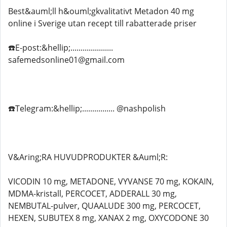
Best&auml;ll h&ouml;gkvalitativt Metadon 40 mg
online i Sverige utan recept till rabatterade priser
☎️E-post:&hellip;.....................
safemedsonline01@gmail.com
☎️Telegram:&hellip;................ @nashpolish
V&Aring;RA HUVUDPRODUKTER &Auml;R:
VICODIN 10 mg, METADONE, VYVANSE 70 mg, KOKAIN,
MDMA-kristall, PERCOCET, ADDERALL 30 mg,
NEMBUTAL-pulver, QUAALUDE 300 mg, PERCOCET,
HEXEN, SUBUTEX 8 mg, XANAX 2 mg, OXYCODONE 30