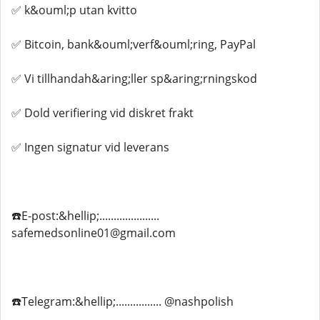
✅ k&ouml;p utan kvitto
✅ Bitcoin, bank&ouml;verf&ouml;ring, PayPal
✅ Vi tillhandah&aring;ller sp&aring;rningskod
✅ Dold verifiering vid diskret frakt
✅ Ingen signatur vid leverans
☎️E-post:&hellip;.....................
safemedsonline01@gmail.com
☎️Telegram:&hellip;................ @nashpolish