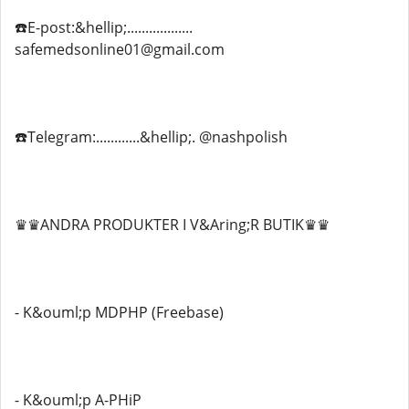
☎️E-post:&hellip;..................
safemedsonline01@gmail.com
☎️Telegram:............&hellip;. @nashpolish
♛♛ANDRA PRODUKTER I V&Aring;R BUTIK♛♛
- K&ouml;p MDPHP (Freebase)
- K&ouml;p A-PHiP