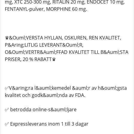
mg, XTC 250-300 mg, RITALIN 20 mg, ENDOCET 10 mg,
FENTANYL-pulver, MORPHINE 60 mg.
♛&Ouml;VERSTA HYLLAN, OSKUREN, REN KVALITET,
P&Aring;LITLIG LEVERANT&Ouml;R,
O&Ouml;VERTR&Auml;FFAD KVALITET TILL B&Auml;STA
PRISER, 20 % RABATT♛
✅V&aring;ra l&auml;kemedel &auml;r av h&ouml;gsta
kvalitet och godk&auml;nda av FDA.
✅ betrodda online-s&auml;ljare
✅ Expressleverans inom 1 till 3 dagar