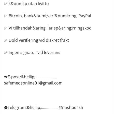
✅ k&ouml;p utan kvitto
✅ Bitcoin, bank&ouml;verf&ouml;ring, PayPal
✅ Vi tillhandah&aring;ller sp&aring;rningskod
✅ Dold verifiering vid diskret frakt
✅ Ingen signatur vid leverans
☎️E-post:&hellip;.....................
safemedsonline01@gmail.com
☎️Telegram:&hellip;................ @nashpolish