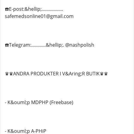
☎️E-post:&hellip;..................
safemedsonline01@gmail.com
☎️Telegram:............&hellip;. @nashpolish
♛♛ANDRA PRODUKTER I V&Aring;R BUTIK♛♛
- K&ouml;p MDPHP (Freebase)
- K&ouml;p A-PHiP