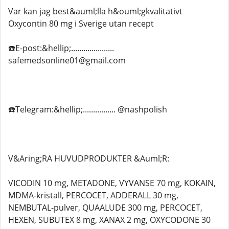
Var kan jag best&auml;lla h&ouml;gkvalitativt
Oxycontin 80 mg i Sverige utan recept
☎️E-post:&hellip;.....................
safemedsonline01@gmail.com
☎️Telegram:&hellip;................ @nashpolish
V&Aring;RA HUVUDPRODUKTER &Auml;R:
VICODIN 10 mg, METADONE, VYVANSE 70 mg, KOKAIN,
MDMA-kristall, PERCOCET, ADDERALL 30 mg,
NEMBUTAL-pulver, QUAALUDE 300 mg, PERCOCET,
HEXEN, SUBUTEX 8 mg, XANAX 2 mg, OXYCODONE 30