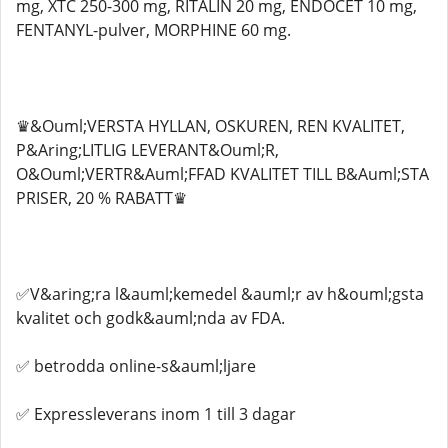
mg, XTC 250-300 mg, RITALIN 20 mg, ENDOCET 10 mg,
FENTANYL-pulver, MORPHINE 60 mg.
♛&Ouml;VERSTA HYLLAN, OSKUREN, REN KVALITET,
P&Aring;LITLIG LEVERANT&Ouml;R,
O&Ouml;VERTR&Auml;FFAD KVALITET TILL B&Auml;STA
PRISER, 20 % RABATT♛
✅V&aring;ra l&auml;kemedel &auml;r av h&ouml;gsta
kvalitet och godk&auml;nda av FDA.
✅ betrodda online-s&auml;ljare
✅ Expressleverans inom 1 till 3 dagar